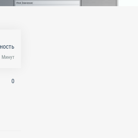
ность
Минут
0