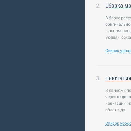
Сборка м
В блоке расс
оригинально
в одном, экс
модели, сохр
Список урок
Навигаци
В данном бло
через видово
навигации, и
облет и др.
Список урок