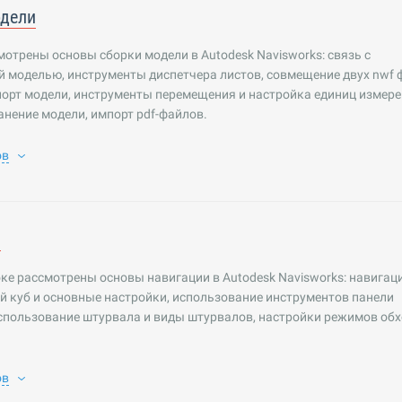
одели
мотрены основы сборки модели в Autodesk Navisworks: связь с
й моделью, инструменты диспетчера листов, совмещение двух nwf 
порт модели, инструменты перемещения и настройка единиц измере
анение модели, импорт pdf-файлов.
ов
я
ке рассмотрены основы навигации в Autodesk Navisworks: навигац
й куб и основные настройки, использование инструментов панели
спользование штурвала и виды штурвалов, настройки режимов обх
ов