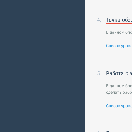
Точка обз
В данном бло
Список урок
Работа с 
В данном бло
сделать рабо
Список урок