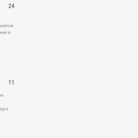
24
файлов
ния в
11
ия
од и