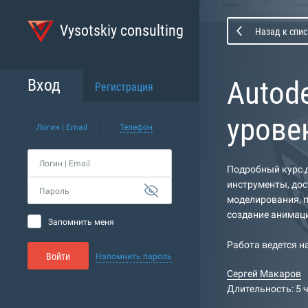
Vysotskiy consulting
Назад к спис
Autod
Вход
Регистрация
урове
Логин | Email
Телефон
Логин | Email
Подробный курс д
инструменты, дост
Пароль
моделирования, п
создание анимаци
Запомнить меня
Работа ведется н
Войти
Напомнить пароль
Сергей Макаров
Длительность: 5 