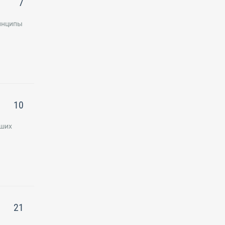
7
ринципы
10
йших
21