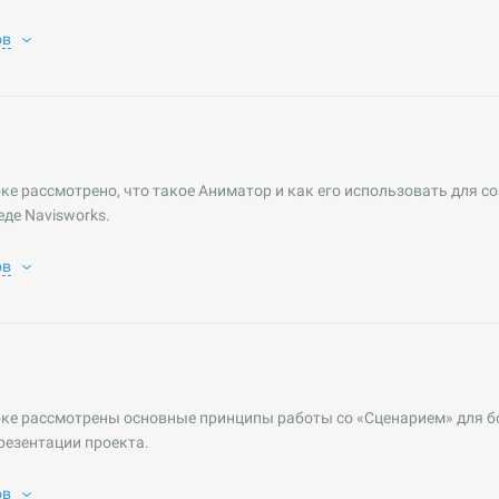
ов
ке рассмотрено, что такое Аниматор и как его использовать для с
еде Navisworks.
ов
оке рассмотрены основные принципы работы со «Сценарием» для б
резентации проекта.
ов