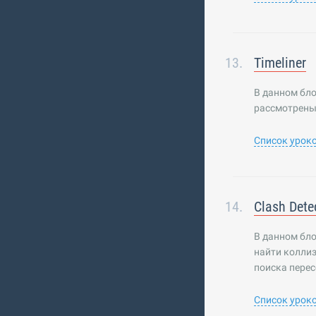
Timeliner
В данном бло
рассмотрены
Список урок
Clash Dete
В данном бло
найти коллиз
поиска перес
Список урок