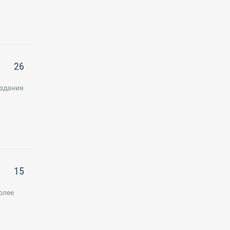
26
оздания
15
олее