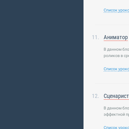
Список урок
Аниматор
В данном бло
роликов в ср
Список урок
Сценарист
В данном бл
эффектной п
Список урок