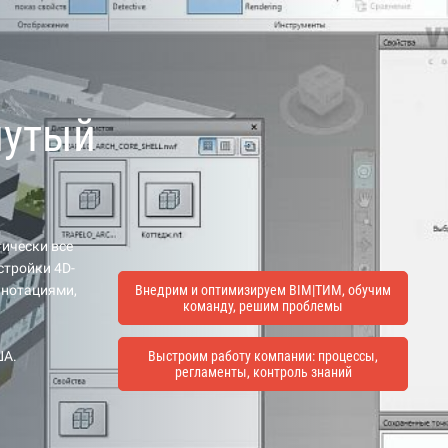
нутый
тически все
стройки 4D-
аннотациями,
Внедрим и оптимизируем BIM|ТИМ, обучим
команду, решим проблемы
ША.
Выстроим работу компании: процессы,
регламенты, контроль знаний