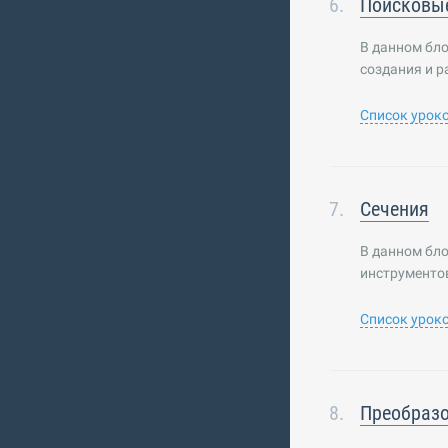
Поисковы
В данном бл
создания и р
Список урок
Сечения
В данном бл
инструменто
Список урок
Преобраз