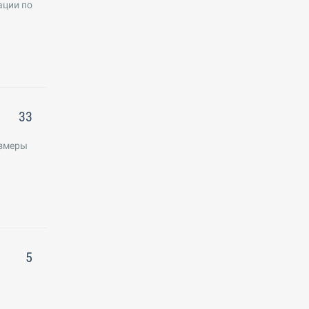
ации по
33
азмеры
5