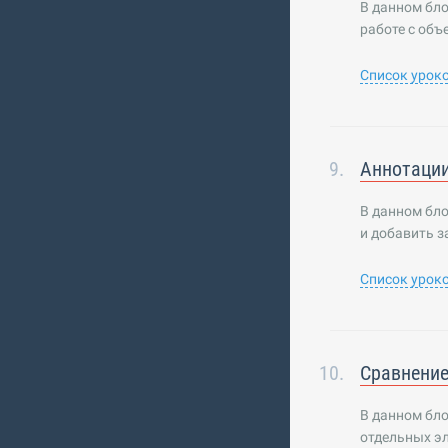
В данном бло
работе с объ
Список урок
Аннотаци
В данном бл
и добавить з
Список урок
Сравнение
В данном бло
отдельных э