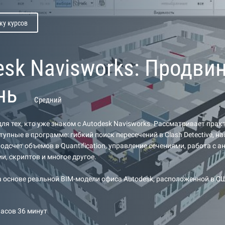
ку курсов
esk Navisworks: Продви
нь
Средний
ля тех, кто уже знаком с Autodesk Navisworks. Рассматривает прак
упные в программе: гибкий поиск пересечений в Clash Detective, на
одсчет объемов в Quantification, управление сечениями, работа с 
и, скриптов и многое другое.
а основе реальной BIM-модели офиса Autodesk, расположенной в С
часов 36 минут