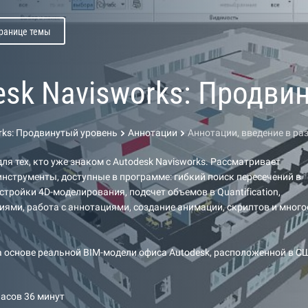
транице темы
esk Navisworks: Продви
rks: Продвинутый уровень
Аннотации
Аннотации, введение в р
ля тех, кто уже знаком с Autodesk Navisworks. Рассматривает
инструменты, доступные в программе: гибкий поиск пересечений в
настройки 4D-моделирования, подсчет объемов в Quantification,
иями, работа с аннотациями, создание анимации, скриптов и много
а основе реальной BIM-модели офиса Autodesk, расположенной в С
часов 36 минут