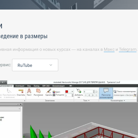
и
ведение в размеры
ивная информация о новых курсах — на каналах в
Макс
и
Telegram
ервис:
RuTube