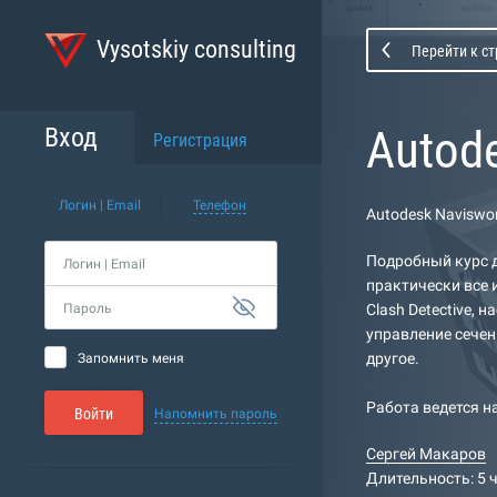
Vysotskiy consulting
Перейти к с
Autod
Вход
Регистрация
Логин | Email
Телефон
Autodesk Naviswo
Подробный курс д
Логин | Email
практически все 
Пароль
Clash Detective, 
управление сечен
другое.
Запомнить меня
Работа ведется н
Войти
Напомнить пароль
Сергей Макаров
Длительность: 5 