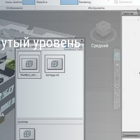
нутый уровень
Средний
азмеры
е
ША.