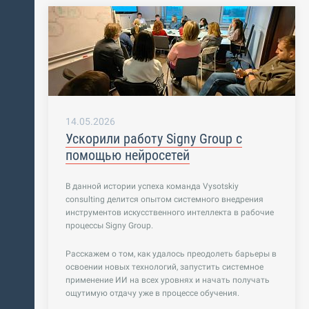
14.05.2026
Ускорили работу Signy Group с
помощью нейросетей
В данной истории успеха команда Vysotskiy
consulting делится опытом системного внедрения
инструментов искусственного интеллекта в рабочие
процессы Signy Group.
Расскажем о том, как удалось преодолеть барьеры в
освоении новых технологий, запустить системное
применение ИИ на всех уровнях и начать получать
ощутимую отдачу уже в процессе обучения.