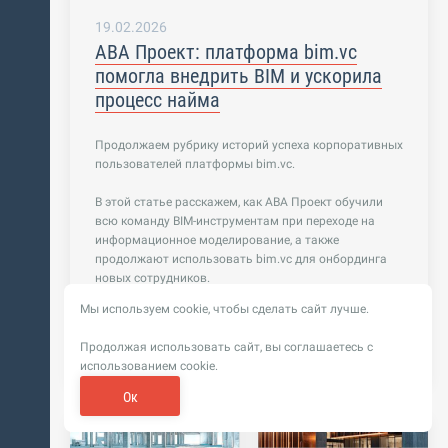
19.02.2026
АВА Проект: платформа bim.vc
помогла внедрить BIM и ускорила
процесс найма
Продолжаем рубрику историй успеха корпоративных
пользователей платформы bim.vc.
В этой статье расскажем, как АВА Проект обучили
всю команду BIM-инструментам при переходе на
информационное моделирование, а также
продолжают использовать bim.vc для онбординга
новых сотрудников.
Мы используем cookie, чтобы сделать сайт лучше.
Подробнее
Продолжая использовать сайт, вы соглашаетесь с
использованием cookie.
Ок