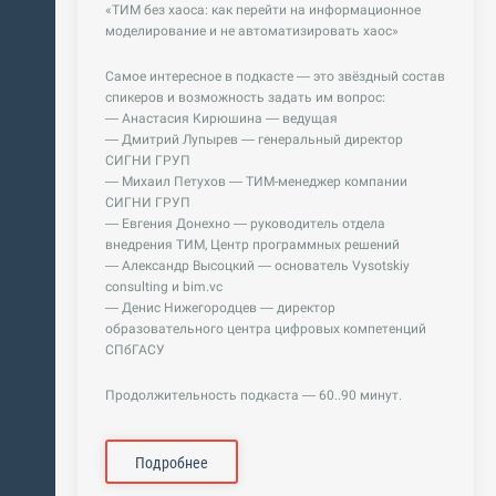
«ТИМ без хаоса: как перейти на информационное
моделирование и не автоматизировать хаос»
Самое интересное в подкасте — это звёздный состав
спикеров и возможность задать им вопрос:
— Анастасия Кирюшина — ведущая
— Дмитрий Лупырев — генеральный директор
СИГНИ ГРУП
— Михаил Петухов — ТИМ-менеджер компании
СИГНИ ГРУП
— Евгения Донехно — руководитель отдела
внедрения ТИМ, Центр программных решений
— Александр Высоцкий — основатель Vysotskiy
consulting и bim.vc
— Денис Нижегородцев — директор
образовательного центра цифровых компетенций
СПбГАСУ
Продолжительность подкаста — 60..90 минут.
Подробнее