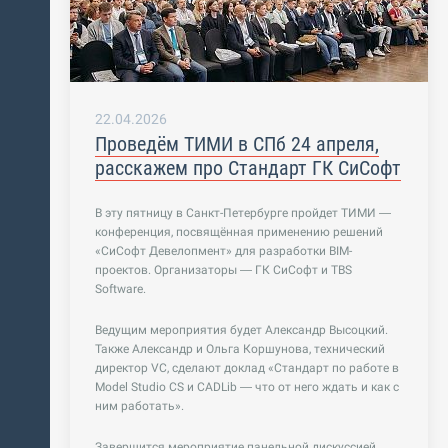
22.04.2026
Проведём ТИМИ в СПб 24 апреля,
расскажем про Стандарт ГК СиСофт
В эту пятницу в Санкт-Петербурге пройдет ТИМИ —
конференция, посвящённая применению решений
«СиСофт Девелопмент» для разработки BIM-
проектов. Организаторы — ГК СиСофт и TBS
Software.
Ведущим мероприятия будет Александр Высоцкий.
Также Александр и Ольга Коршунова, технический
директор VC, сделают доклад «Стандарт по работе в
Model Studio CS и CADLib — что от него ждать и как с
ним работать».
Завершится мероприятие панельной дискуссией