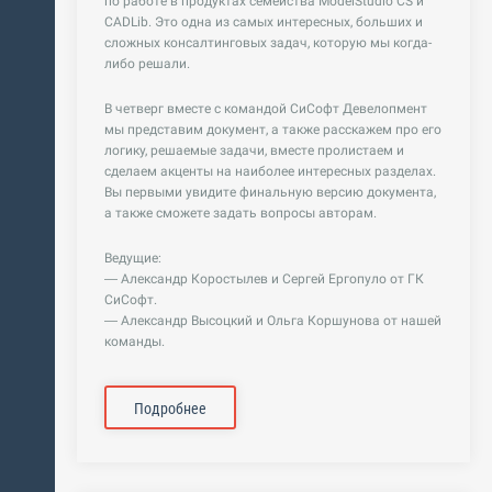
по работе в продуктах семейства ModelStudio CS и
CADLib. Это одна из самых интересных, больших и
сложных консалтинговых задач, которую мы когда-
либо решали.
В четверг вместе с командой СиСофт Девелопмент
мы представим документ, а также расскажем про его
логику, решаемые задачи, вместе пролистаем и
сделаем акценты на наиболее интересных разделах.
Вы первыми увидите финальную версию документа,
а также сможете задать вопросы авторам.
Ведущие:
ение
— Александр Коростылев и Сергей Ергопуло от ГК
СиСофт.
— Александр Высоцкий и Ольга Коршунова от нашей
лей
команды.
Подробнее