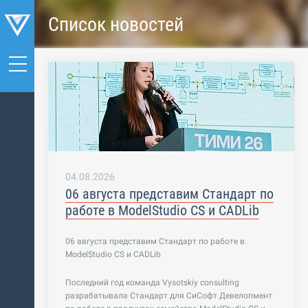
Список новостей
04.08.2026
06 августа представим Стандарт по
работе в ModelStudio CS и CADLib
06 августа представим Стандарт по работе в
ModelStudio CS и CADLib
Последний год команда Vysotskiy consulting
разрабатывала Стандарт для СиСофт Девелопмент