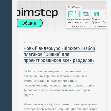
арь
20.07.2026
Новый видеокурс «BimStep. Набор
плагинов "Общие" для
проектировщиков всех разделов»
На
bim.vc
вышел видеокурс о возможностях
плагинов BimStep для быстрого выполнения
рутинных задач в Revit: копирование,
переименование, перенос параметров, настройка
фильтров, выбор элементов, печать, экспорт и
другое.
Материалы курса будут полезны проектировщикам
всех разделов, а также начинающим специалистам,