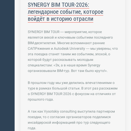
SYNERGY BIM TOUR-2026:
легендарное событие, которое
войдёт в историю отрасли
SYNERGY BIM TOUR — мероприятие, которое
является вехой и ключевым событием последнего
BIM-десятилетия. Многие вспоминают ранние
САПРяжения и Autodesk University — мы уверены, что
эта поездка станет таким же событием, эпохой, о
которой будут рассказывать молодым
специалистам: «Эх, а в наше время Synergy
организовывали BIM-тур. Вот там было круто!».
В прошлом году мы уже делились впечатлениями о
туре в рамках большой статьи. В этот раз расскажем
о SYNERGY BIM TOUR 2026 с фокусом на отличиях от
прошлого года.
А так как Vysotskiy consulting выступила партнером
поездки, то с согласия организаторов поделимся
инсайдерской информацией про тур следующего
года.