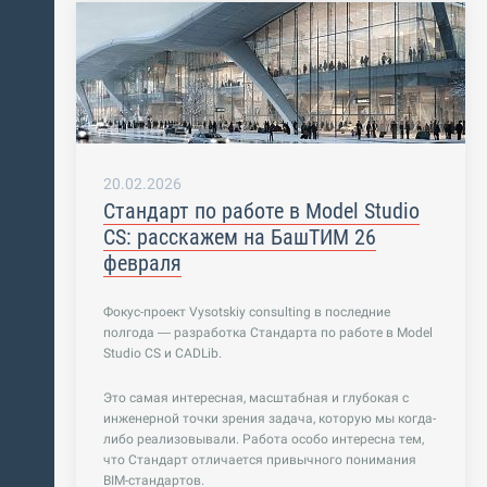
20.02.2026
Стандарт по работе в Model Studio
CS: расскажем на БашТИМ 26
февраля
Фокус-проект Vysotskiy consulting в последние
полгода — разработка Стандарта по работе в Model
Studio CS и CADLib.
Это самая интересная, масштабная и глубокая с
инженерной точки зрения задача, которую мы когда-
либо реализовывали. Работа особо интересна тем,
что Стандарт отличается привычного понимания
BIM-стандартов.