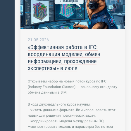
21.05.2026
«Эффективная работа в IFC:
координация моделей, обмен
информацией, прохождение
экспертизы» в июле
Открываем набор на новый поток курса по IFC
(Industry Foundation Classes) — основному стандарту
обмена данными в BIM.
В ходе двухнедельного курса научим:
➖читать данные в формате .ifc и использовать этот
навык для решения практических задач;
➖координировать модели между разным ПО;
➖экспортировать модель и параметры без потери