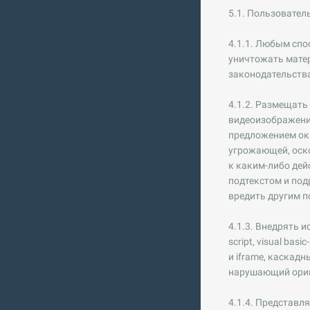
5.1. Пользовател
4.1.1. Любым спо
уничтожать мате
законодательств
4.1.2. Размещать
видеоизображения
предложением ок
угрожающей, оско
к каким-либо де
подтекстом и под
вредить другим п
4.1.3. Внедрять 
script, visual bas
и iframe, каскад
нарушающий ориг
4.1.4. Представл