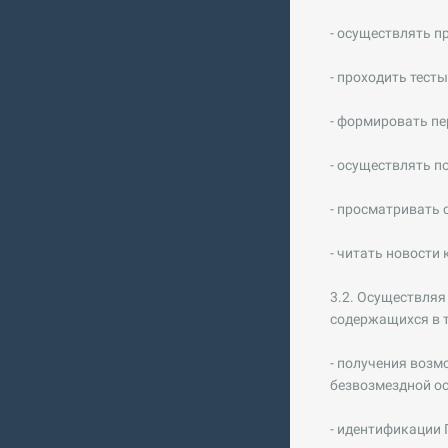
- осуществлять п
- проходить тесты
- формировать пе
- осуществлять п
- просматривать 
- читать новости
3.2. Осуществляя
содержащихся в т
- получения возм
безвозмездной ос
- идентификации