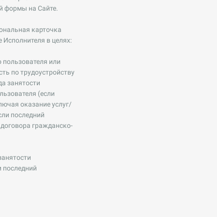
й формы на Сайте.
сональная карточка
 Исполнителя в целях:
о пользователя или
сть по трудоустройству
да занятости
льзователя (если
лючая оказание услуг/
сли последний
 договора гражданско-
занятости
и последний