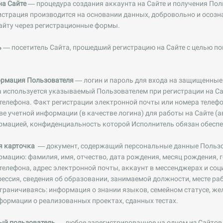
на Сайте
— процедура создания аккаунта на Сайте и получения Пол
истрация производится на основании данных, добровольно и осоз
айту через регистрационные формы.
ь
— посетитель Сайта, прошедший регистрацию на Сайте с целью по
ормация Пользователя
— логин и пароль для входа на защищенные
а используется указываемый Пользователем при регистрации на Са
телефона. Факт регистрации электронной почты или номера телеф
тве учетной информации (в качестве логина) для работы на Сайте (
рмацией, конфиденциальность которой Исполнитель обязан обеспе
я карточка
— документ, содержащий персональные данные
Польз
ацию: фамилия, имя, отчество, дата рождения, месяц рождения, г
телефона, адрес электронной почты, аккаунт в мессенджерах и соц
ессия, сведения об образовании, занимаемой должности, месте раб
 ограничиваясь: информация о знании языков, семейном статусе, ж
нформации о реализованных проектах, сданных тестах.
ый пользователь
— любое зарегистрированное на одном из Сайтов