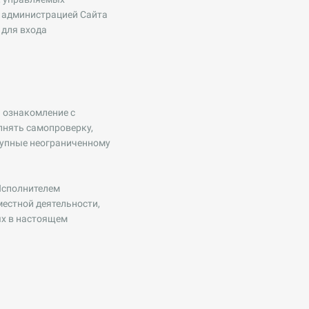
е администрацией Сайта
 для входа
 ознакомление с
нять самопроверку,
тупные неограниченному
Исполнителем
естной деятельности,
ых в настоящем