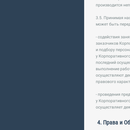
производится не
3.5. Принимая на
может быть перед
- содействия зан
заказчиков Корпо
и подбору персон
у Корпоративног
последний осущес
выполнение рабо
осуществляют дея
правового характ
- проведения пре
у Корпоративного
осуществляет дея
4. Права и О