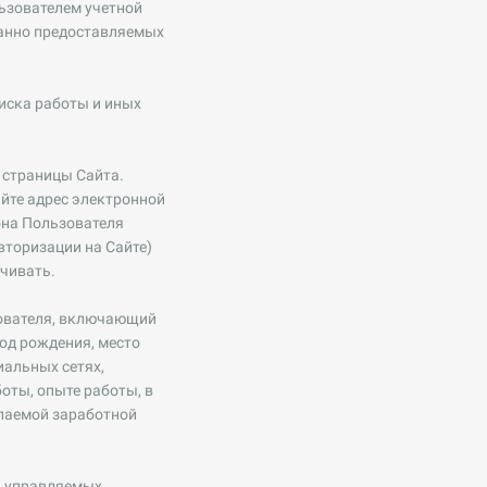
ьзователем учетной
нанно предоставляемых
иска работы и иных
 страницы Сайта.
йте адрес электронной
она Пользователя
авторизации на Сайте)
чивать.
ователя
, включающий
од рождения, место
иальных сетях,
оты, опыте работы, в
елаемой заработной
, управляемых