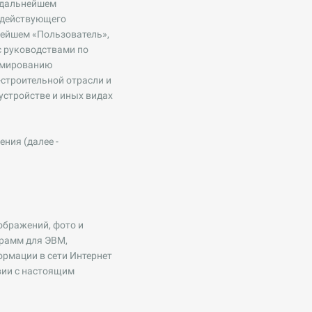
 дальнейшем
, действующего
нейшем «Пользователь»,
с руководствами по
ормированию
-строительной отрасли и
устройстве и иных видах
ния (далее -
ображений, фото и
грамм для ЭВМ,
рмации в сети Интернет
вии с настоящим