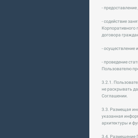
- предоставление
- содействие зан
Корпоративного 
договора граждан
- осуществление
- проведение ста
Пользователю про
3.2.1. Пользоват
не раскрывать да
Соглашении.
3.3. Размещая ин
указанная информ
архитектуры и фу
3.4. Размещение 