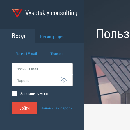
Vysotskiy consulting
Польз
Вход
Регистрация
Логин | Email
Телефон
Логин | Email
Пароль
Запомнить меня
Войти
Напомнить пароль