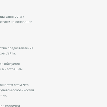
ида занятости у
ателем на основании
ества предоставления
сов Сайта.
 и обязуется
ом в настоящем
шается с тем, что
 учетом особенностей
очки.
ной карточки