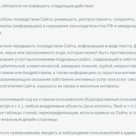
ь обязуется не совершать следующие действия:
собом, посредством Сайта, размещать, распространять, сохранять,
риалы (информацию) в нарушение законодательства РФ и междуна
а.
 и/или передавать посредством Сайта, информацию в виде текста, ф
, звука или программного кода, которая может быть противозако
азания услуг\выполнением подрядных работ, содержащей в себе п
рбительной, клеветнической, заведомо ложной, грубой, непристо
йствиям или бездействиям, а также информацию со скрытым интим
разумевающую оказание собственно интимных услуг или услуг секс
осетителям Сайта, нарушать их права и законные интересы.
исполняемый код на стороне пользователя (Корпоративный пользова
ic-script и т.п.), любые внедряемые объекты (java-апплеты, flash и т.п
ные таблицы стилей, переопределяющие, используемые на Сайте, а та
инальный дизайн страницы.
яться чужим именем, вводить в заблуждение пользователей и адм