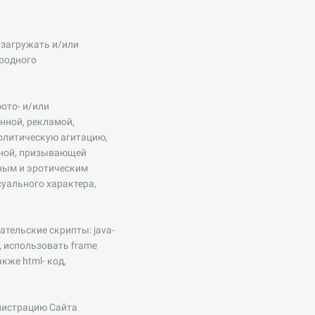
 загружать и/или
родного
ото- и/или
нной, рекламой,
олитическую агитацию,
йной, призывающей
ным и эротическим
уального характера,
тельские скрипты: java-
.), использовать frame
кже html- код,
инистрацию Сайта