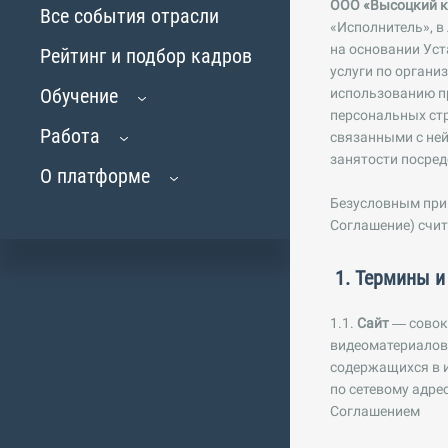
ООО «Высоцкий
к
Все события отрасли
«Исполнитель», в
на основании Уст
Рейтинг и подбор кадров
услуги по органи
Обучение
использованию п
персональных стр
Работа
связанными с ней
занятости посред
О платформе
Безусловным прин
Соглашение) счит
1. Термины и
1.1.
Сайт
— совоку
видеоматериалов,
содержащихся в 
по сетевому адре
Соглашением