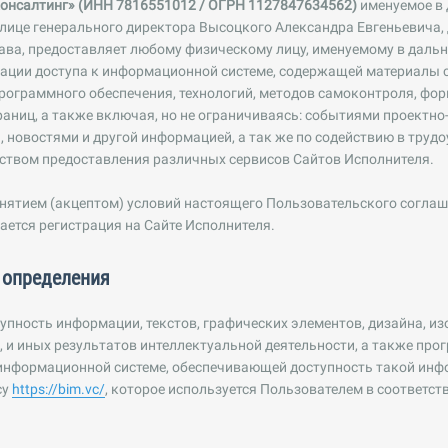
онсалтинг»
(ИНН
7816551012
/ ОГРН 1127847634562
)
именуемое в
 лице генерального директора Высоцкого Александра Евгеньевича
ава, предоставляет любому физическому лицу, именуемому в даль
зации доступа к информационной системе, содержащей материалы 
рограммного обеспечения, технологий, методов самоконтроля, ф
аниц, а также включая, но не ограничиваясь: событиями проектно
, новостями и другой информацией, а так же по содействию в трудо
ством предоставления различных сервисов Сайтов Исполнителя.
ятием (акцептом) условий настоящего Пользовательского соглаше
ается регистрация на Сайте Исполнителя.
 определения
пность информации, текстов, графических элементов, дизайна, из
 и иных результатов интеллектуальной деятельности, а также про
информационной системе, обеспечивающей доступность такой инфо
су
https://bim.vc/
, которое используется Пользователем в соответст