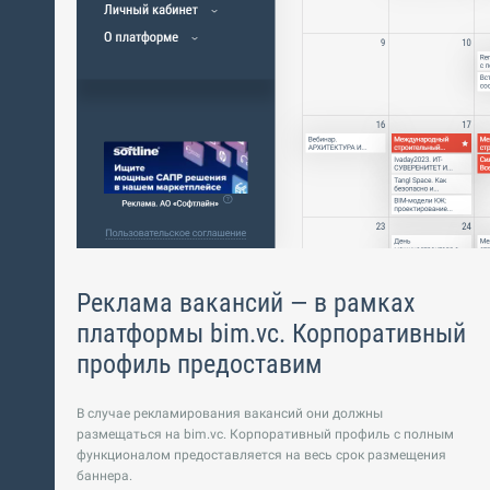
арь
Реклама вакансий — в рамках
платформы bim.vc. Корпоративный
профиль предоставим
В случае рекламирования вакансий они должны
размещаться на bim.vc. Корпоративный профиль с полным
функционалом предоставляется на весь срок размещения
баннера.