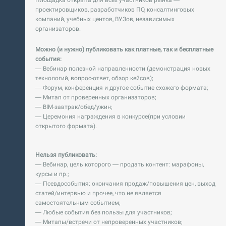
Площадка открыта для всех участников рынка —
проектировщиков, разработчиков ПО, консалтинговых
компаний, учебных центов, ВУЗов, независимых
организаторов.
Можно (и нужно) публиковать как платные, так и бесплатные
события:
— Вебинар полезной направленности (демонстрация новых
технологий, вопрос-ответ, обзор кейсов);
— Форум, конференция и другое событие схожего формата;
— Митап от проверенных организаторов;
— BIM-завтрак/обед/ужин;
— Церемония награждения в конкурсе(при условии
открытого формата).
Нельзя публиковать:
— Вебинар, цель которого — продать контент: марафоны,
курсы и пр.;
— Псевдособытия: окончания продаж/повышения цен, выход
статей/интервью и прочее, что не является
самостоятельным событием;
— Любые события без пользы для участников;
— Митапы/встречи от непроверенных участников;