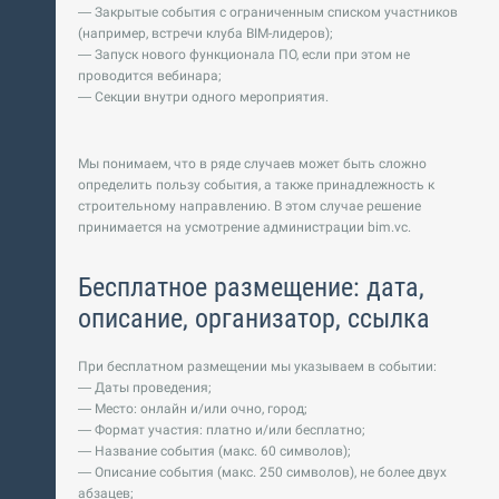
— Закрытые события с ограниченным списком участников
(например, встречи клуба BIM-лидеров);
— Запуск нового функционала ПО, если при этом не
проводится вебинара;
— Секции внутри одного мероприятия.
Мы понимаем, что в ряде случаев может быть сложно
определить пользу события, а также принадлежность к
строительному направлению. В этом случае решение
принимается на усмотрение администрации bim.vc.
Бесплатное размещение: дата,
описание, организатор, ссылка
При бесплатном размещении мы указываем в событии:
— Даты проведения;
— Место: онлайн и/или очно, город;
— Формат участия: платно и/или бесплатно;
— Название события (макс. 60 символов);
— Описание события (макс. 250 символов), не более двух
абзацев;