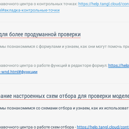
равочного центра о контрольных точках:
https://help.tangl.cloud/con
tml#вкладка-контрольные-точки
ля более продуманной проверки
 мы познакомимся с формулами и узнаем, как они могут помочь пр
равочного центра о работе функций в редакторе формул:
https://hel
a-wnd.html#
функции
ание настроенных схем отбора для проверки модел
е мы познакомимся со схемами отбора
и узнаем, как
их использоват
равочного центра о
работе
схем отбора
-
https
://
help
.
tangl
.
cloud
/
cont