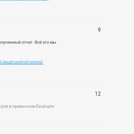
9
олученный отчет. Всё это мы
l
.
cloud
/
control
/
control
-
12
ров в привычном Excel для