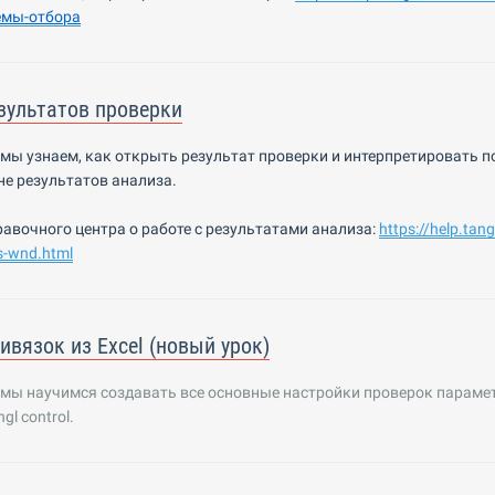
емы-
о
тбора
зультатов проверки
е мы
узнаем, как открыть результат проверки и интерпретировать п
не результатов анализа.
равочного центра о
работе
с результатами анализа:
https
://
help
.
tang
s
-
wnd
.
html
ивязок из Excel (новый урок)
 мы научимся создавать все основные настройки проверок парамет
gl control.