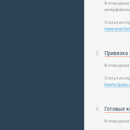
В этом уроке
интерфейсом
Статья из сп
trees-wnd.htm
Привязка 
В этом уроке
Статья из сп
howto/query-c
Готовые к
В этом уроке