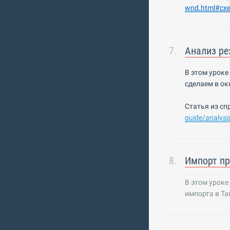
wnd
.
html
#сх
Анализ ре
В этом урок
сделаем в ок
Статья из сп
guide
/
analysi
Импорт пр
В этом уроке
импорта в Tan