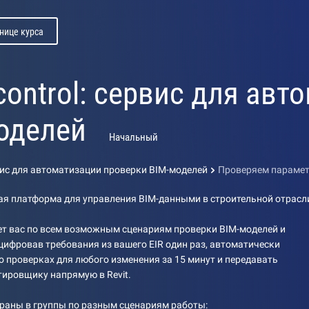
нице курса
 control: сервис для ав
оделей
Начальный
ервис для автоматизации проверки BIM-моделей
Проверяем параме
ая платформа для управления BIM-данными в строительной отрасл
ет вас по всем возможным сценариям проверки BIM-моделей и
оцифровав требования из вашего EIR один раз, автоматически
о проверках для любого изменения за 15 минут и передавать
тировщику напрямую в Revit.
браны в группы по разным сценариям работы: