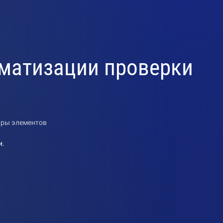
томатизации проверки
тры элементов
и.