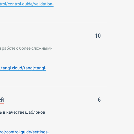
trol/control-guide/validation-
10
и работе с более сложными
p.tangl.cloud/tangl/tangl-
ей
6
ь в качестве шаблонов
rol
/
control
-
guide
/
settings
-