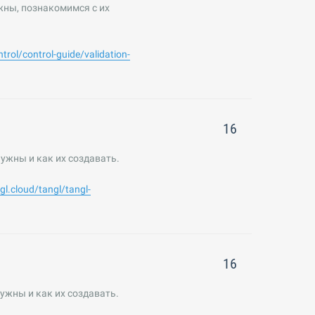
жны, познакомимся с их
ntrol/control-guide/validation-
16
нужны и как их создавать.
ngl.cloud/tangl/tangl-
16
ужны и как их создавать.