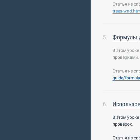
Статья из сп
trees-wnd.h
Формулы д
В этом уроке
проверками.
Статья из сп
guide/formul
Использов
В этом урок
проверок
.
Статья из сп