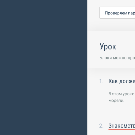
Проверяем па
Урок
Блоки можно про
Как долже
В этом урок
модели.
Знакомств