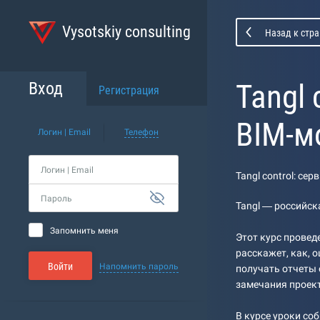
Vysotskiy consulting
Назад к стра
Tangl
Вход
Регистрация
BIM-м
Логин | Email
Телефон
Логин | Email
Tangl control: с
Пароль
Tangl — российск
Запомнить меня
Этот курс провед
расскажет, как, 
Войти
Напомнить пароль
получать отчеты 
замечания проек
В курсе уроки со