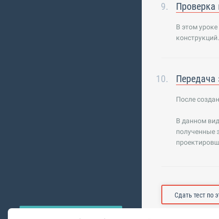
Проверка 
В этом урок
конструкций
Передача 
После создан
В данном вид
полученные з
проектировщи
Сдать тест по 