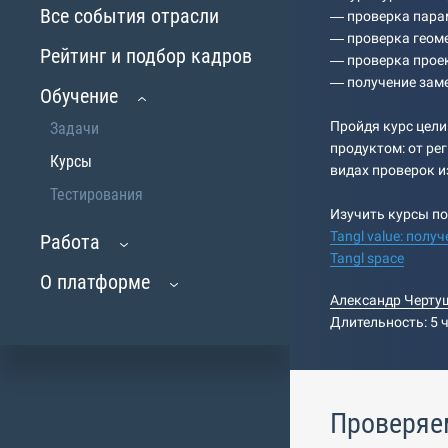
Все события отрасли
— проверка пара
— проверка геоме
Рейтинг и подбор кадров
— проверка прое
— получение заме
Обучение
Пройдя курс цели
Задачи
продуктом: от рег
Курсы
видах проверок и
Тестирования
Изучить курсы по
Tangl value: полу
Работа
Tangl space
О платформе
Александр Черту
Длительность: 5 
Проверяе