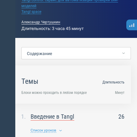
Tangl control: сервис для автоматизации проверки BIM-
моделей
Tangl space
Александр Чертушкин
Длительность: 3 часа 45 минут
Содержание
Темы
Длительность
Блоки можно проходить в любом порядке
Минут
Введение в Tangl
26
Список уроков