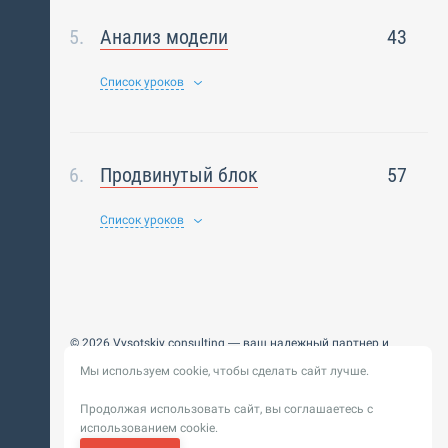
Анализ модели
43
Список уроков
Продвинутый блок
57
Список уроков
© 2026 Vysotskiy consulting — ваш надежный партнер и
интегратор
Мы используем cookie, чтобы сделать сайт лучше.
Цифровизация, BIM, ИИ. Внедряем и оптимизируем
технологии, ускоряем рост и системность бизнеса
Продолжая использовать сайт, вы соглашаетесь с
Пользовательское
Политика обработки персональных
использованием cookie.
соглашение
данных