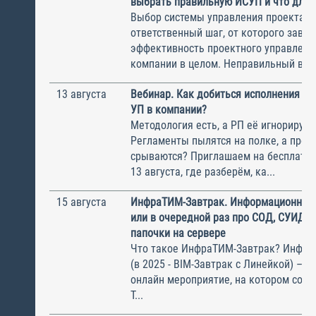
выбрать правильную ИСУП и что для 
Выбор системы управления проектам
ответственный шаг, от которого завис
эффективность проектного управлени
компании в целом. Неправильный выбо
13 августа
Вебинар. Как добиться исполнения м
УП в компании?
Методология есть, а РП её игнорирую
Регламенты пылятся на полке, а прое
срываются? Приглашаем на бесплатн
13 августа, где разберём, ка...
15 августа
ИнфраТИМ-Завтрак. Информационный
или в очередной раз про СОД, СУИД и
папочки на сервере
Что такое ИнфраТИМ-Завтрак? Инфра
(в 2025 - BIM-Завтрак с Линейкой) – э
онлайн мероприятие, на котором соби
Т...