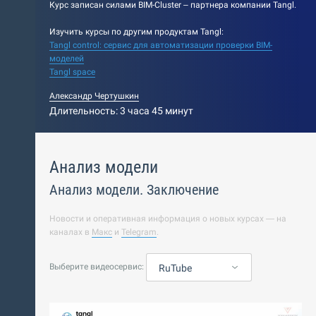
Курс записан силами BIM-Cluster – партнера компании Tangl.
Изучить курсы по другим продуктам Tangl:
Tangl control: сервис для автоматизации проверки BIM-
моделей
Tangl space
Александр Чертушкин
Длительность: 3 часа 45 минут
Анализ модели
Анализ модели. Заключение
Новости и оперативная информация о новых курсах — на
каналах в
Макс
и
Telegram
.
Выберите видеосервис:
RuTube