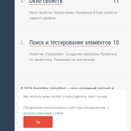
Окно свойств
11
Окно свойств. Назначение. Основные блоки свойств
первого уровня.
Поиск и тестирование элементов
10
Понятие «Привязка». Создание привязки. Привязка
по свойствам. Привязка по значениям.
© 2026 Vysotskiy consulting — ваш надежный партнер и
интегратор
Мы используем cookie, чтобы сделать сайт лучше.
Цифровизация, BIM, ИИ. Внедряем и оптимизируем
технологии, ускоряем рост и системность бизнеса
Продолжая использовать сайт, вы соглашаетесь с
Пользовательское
Политика обработки персональных
использованием cookie.
соглашение
данных
Обновление от 14 ноября 2025. История
Ок
Сибирикс
Разработка сайта —
«
»