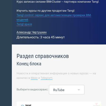
Курс записан силами BIM-Cluster – партнера компании Tangl.
Изучить курсы по другим продуктам Tangl:
Tangl control: сервис для автоматизации проверки BIM-
моделей
Tangl space
Александр Чертушкин
Длительность: 3 часа 45 минут
Раздел справочников
Конец блока
Новости и оперативная информация о новых курсах — на
каналах в
Макс
и
Telegram
.
Выберите видеосервис:
RuTube