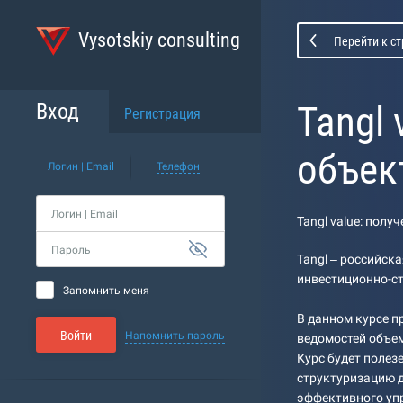
Vysotskiy consulting
Перейти к с
Tangl
Вход
Регистрация
объек
Логин | Email
Телефон
Логин | Email
Tangl value: полу
Пароль
Tangl – российск
инвестиционно-ст
Запомнить меня
В данном курсе п
Войти
Напомнить пароль
ведомостей объем
Курс будет полез
структуризацию д
эффективного уп