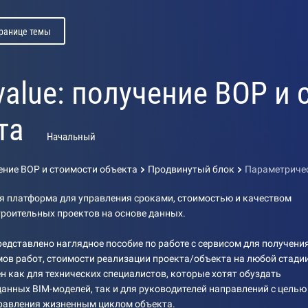
транице темы
 value: получение ВОР и
та
Начальный
чение ВОР и стоимости объекта
Продвинутый блок
Параметриче
ая платформа для управления сроками, стоимостью и качеством
роительных проектов на основе данных.
редставлено наглядное пособие по работе с сервисом для получени
ов работ, стоимости реализации проекта/объекта на любой стадии
ен как для технических специалистов, которые хотят обуздать
анных BIM-моделей, так и для руководителей направлений с целью
равления жизненным циклом объекта.