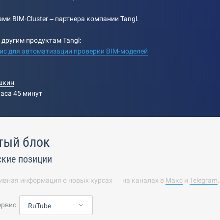
ами BIM-Cluster – партнера компании Tangl.
 другим продуктам Tangl:
ервис для автоматизации проверки BIM-моделей
шкин
часа 45 минут
тый блок
кие позиции
ивная информация о новых курсах — на каналах в
Макс
и
Telegram
ервис:
RuTube