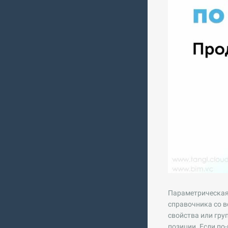
Параметрическая 
справочника со в
свойства или гру
позиции. Если по