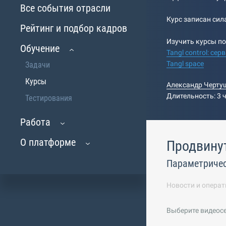
Все события отрасли
Курс записан сил
Рейтинг и подбор кадров
Изучить курсы по
Обучение
Tangl control: с
Tangl space
Задачи
Курсы
Александр Черту
Длительность: 3 
Тестирования
Работа
О платформе
Продвину
Параметричес
Новости и операт
Выберите видеос