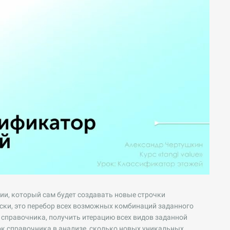
ии, который сам будет создавать новые строчки
ски, это перебор всех возможных комбинаций заданного
 справочника, получить итерацию всех видов заданной
ок справочника в анализе, сколько новых уникальных