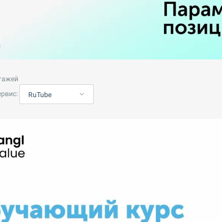
тажей
ервис:
RuTube