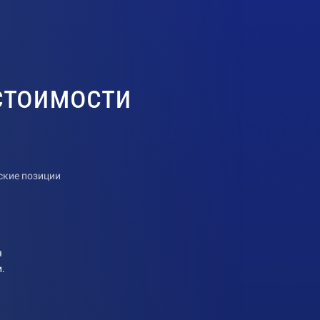
 стоимости
ские позиции
я
.