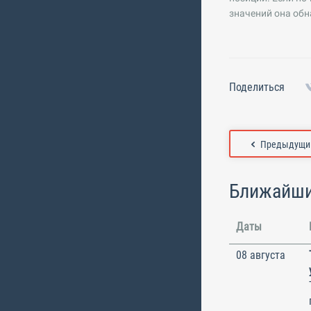
значений она об
Поделиться
Предыдущий
Ближайши
Даты
08 августа