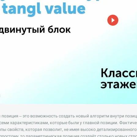
позиция – это возможность создать новый алгоритм внутри позиц
семи характеристиками, которые были у главной позиции. Фактиче
ппы свойств, которая позволит, не имея высоко детализированного
-простому, то параметрическая позиция создаёт столько новых стр