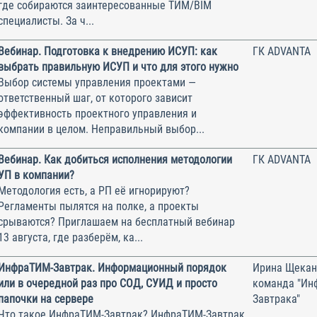
где собираются заинтересованные ТИМ/BIM
специалисты. За ч...
Вебинар. Подготовка к внедрению ИСУП: как
ГК ADVANTA
выбрать правильную ИСУП и что для этого нужно
Выбор системы управления проектами —
ответственный шаг, от которого зависит
эффективность проектного управления и
компании в целом. Неправильный выбор...
Вебинар. Как добиться исполнения методологии
ГК ADVANTA
УП в компании?
Методология есть, а РП её игнорируют?
Регламенты пылятся на полке, а проекты
срываются? Приглашаем на бесплатный вебинар
13 августа, где разберём, ка...
ИнфраТИМ-Завтрак. Информационный порядок
Ирина Щекан
или в очередной раз про СОД, СУИД и просто
команда "Ин
папочки на сервере
Завтрака"
Что такое ИнфраТИМ-Завтрак? ИнфраТИМ-Завтрак