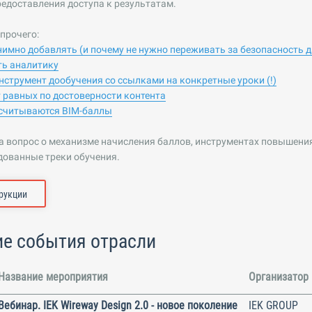
редоставления доступа к результатам.
прочего:
нимно добавлять (и почему не нужно переживать за безопасность 
ть аналитику
нструмент дообучения со ссылками на конкретные уроки (!)
 равных по достоверности контента
ссчитываются BIM-баллы
а вопрос о механизме начисления баллов, инструментах повышения
дованные треки обучения.
рукции
е события отрасли
Название мероприятия
Организатор
Вебинар. IEK Wireway Design 2.0 - новое поколение
IEK GROUP