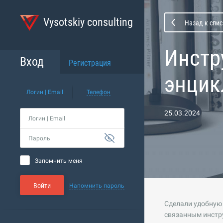
Vysotskiy consulting
Назад к спи
Инстр
Вход
Регистрация
энцик
Логин | Email
Телефон
25.03.2024
Логин | Email
Пароль
Запомнить меня
Войти
Напомнить пароль
Сделали удобную
связанным инстру