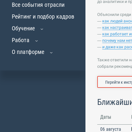
до аналитики и п
Все события отрасли
Объяснили среди 
Рейтинг и подбор кадров
—
как людей ано
Обучение
—
как настраива
—
как работает и
Работа
—
почему нам нет
—
и даже как ра
О платформе
Также ответили н
собрали рекомен
Перейти к инст
Ближайши
Даты
06 августа