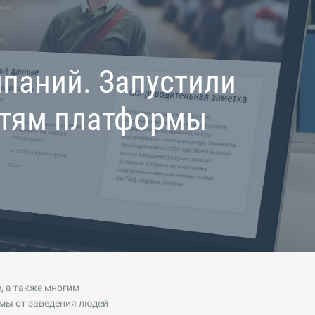
мпаний. Запустили
стям платформы
, а также многим
емы от заведения людей