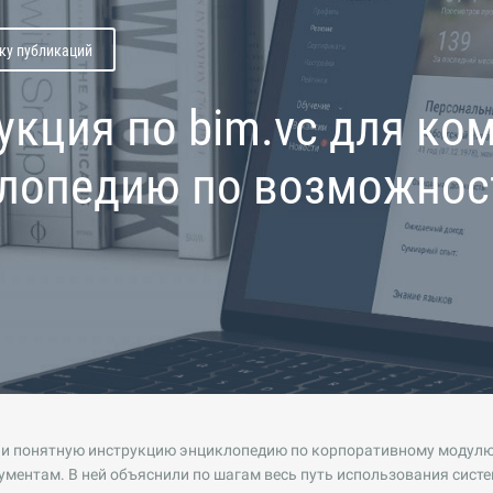
ску публикаций
укция по bim.vc для ко
лопедию по возможно
 и понятную инструкцию энциклопедию по корпоративному модулю
ментам. В ней объяснили по шагам весь путь использования сист