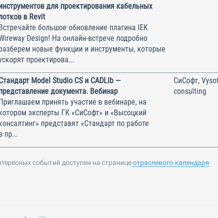
инструментов для проектирования кабельных
лотков в Revit
Встречайте большое обновление плагина IEK
Wireway Design! На онлайн-встрече подробно
разберем новые функции и инструменты, которые
ускорят проектирова...
Стандарт Model Studio CS и CADLib —
СиСофт, Vysot
представление документа. Вебинар
consulting
Приглашаем принять участие в вебинаре, на
котором эксперты ГК «СиСофт» и «Высоцкий
консалтинг» представят «Стандарт по работе
в пр...
нтересных событий доступен на странице
отраслевого календаря