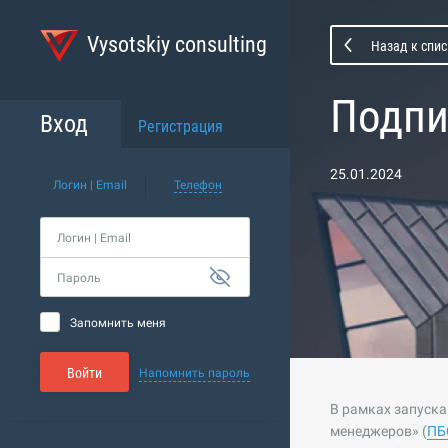
Vysotskiy consulting
Назад к спи
Подпи
Вход
Регистрация
25.01.2024
Логин | Email
Телефон
Логин | Email
Пароль
Запомнить меня
Войти
Напомнить пароль
В рамках запуск
менеджеров» (
ПБ