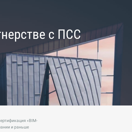
тнерстве с ПСС
ертификация «BIM-
пании и раньше