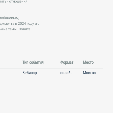
нить» отношения.
алобановым,
жмента в 2024 году и с
ьные темы. Ловите
Тип события
Формат
Место
Вебинар
онлайн
Москва