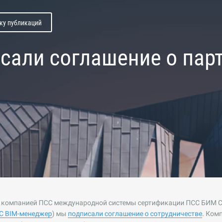
ску публикаций
сали соглашение о пар
а компанией ПСС международной системы сертификации ПСС БИМ С
С BIM-менеджер
) мы
подписали соглашение о сотрудничестве
. Ком