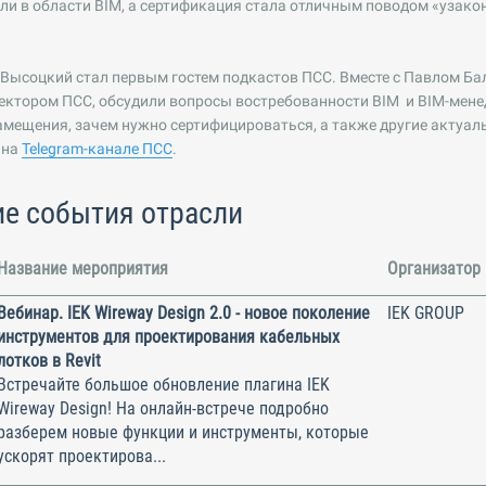
и в области BIM, а сертификация стала отличным поводом «узако
 Высоцкий стал первым гостем подкастов ПСС. Вместе с Павлом Б
ктором ПСС, обсудили вопросы востребованности BIM и BIM-менед
мещения, зачем нужно сертифицироваться, а также другие актуал
 на
Telegram-канале ПСС
.
е события отрасли
Название мероприятия
Организатор
Вебинар. IEK Wireway Design 2.0 - новое поколение
IEK GROUP
инструментов для проектирования кабельных
лотков в Revit
Встречайте большое обновление плагина IEK
Wireway Design! На онлайн-встрече подробно
разберем новые функции и инструменты, которые
ускорят проектирова...