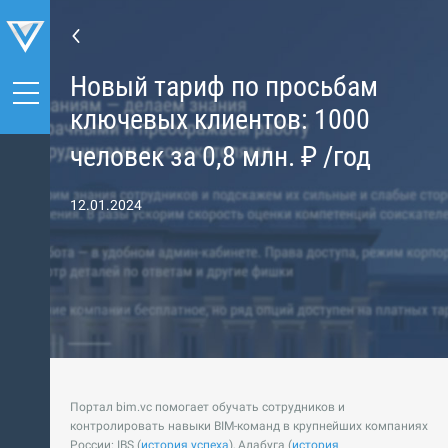
Новый тариф по просьбам
ключевых клиентов: 1000
человек за 0,8 млн. ₽ /год
12.01.2024
Портал bim.vc помогает обучать сотрудников и
контролировать навыки BIM-команд в крупнейших компаниях
России: IBS (
история успеха
), Алабуга (
история