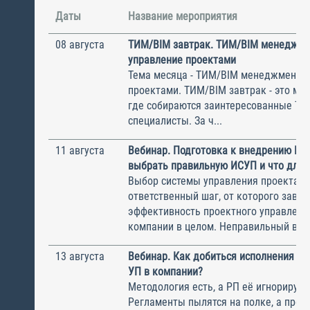
Даты
Название мероприятия
08 августа
ТИМ/BIM завтрак. ТИМ/BIM менеджме
управление проектами
Тема месяца - ТИМ/BIM менеджмент и
проектами. ТИМ/BIM завтрак - это ме
где собираются заинтересованные Т
специалисты. За ч...
11 августа
Вебинар. Подготовка к внедрению ИС
выбрать правильную ИСУП и что для 
Выбор системы управления проектам
ответственный шаг, от которого завис
эффективность проектного управлени
компании в целом. Неправильный выбо
13 августа
Вебинар. Как добиться исполнения м
УП в компании?
Методология есть, а РП её игнорирую
Регламенты пылятся на полке, а прое