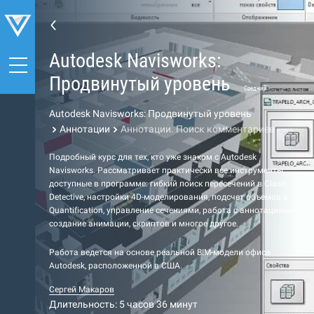
Autodesk Navisworks:
Продвинутый уровень
Средний
Autodesk Navisworks: Продвинутый уровень
Аннотации
Аннотации. Поиск комментариев
Подробный курс для тех, кто уже знаком с Autodesk
Navisworks. Рассматривает практически все инструменты,
доступные в программе: гибкий поиск пересечений в Clash
Detective, настройки 4D-моделирования, подсчет объемов в
Quantification, управление сечениями, работа с аннотациями,
создание анимации, скриптов и многое другое.
Работа ведется на основе реальной BIM-модели офиса
Autodesk, расположенной в США.
Сергей Макаров
Длительность: 5 часов 36 минут