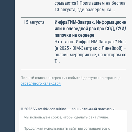
срываются? Приглашаем на бесплатн
13 августа, где разберём, ка...
15 августа
ИнфраТИМ-Завтрак. Информационный
или в очередной раз про СОД, СУИД и
папочки на сервере
Что такое ИнфраТИМ-Завтрак? Инфра
(в 2025 - BIM-Завтрак с Линейкой) – э
онлайн мероприятие, на котором соби
Т...
Полный список интересных событий доступен на странице
отраслевого календаря
© 2026 Vysotskiy consulting — ваш надежный партнер и
интегратор
Мы используем cookie, чтобы сделать сайт лучше.
Цифровизация, BIM, ИИ. Внедряем и оптимизируем
технологии, ускоряем рост и системность бизнеса
Продолжая использовать сайт, вы соглашаетесь с
Пользовательское
Политика обработки персональных