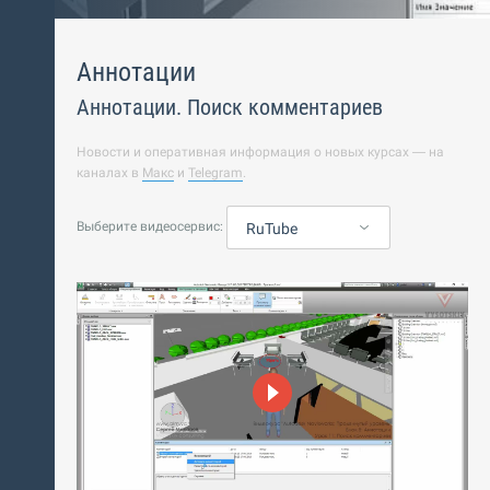
Аннотации
Аннотации. Поиск комментариев
Новости и оперативная информация о новых курсах — на
каналах в
Макс
и
Telegram
.
Выберите видеосервис:
RuTube