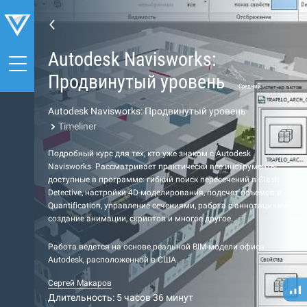
Autodesk Navisworks:
Продвинутый уровень
Средний
Autodesk Navisworks: Продвинутый уровень
Timeliner
Подробный курс для тех, кто уже знаком с Autodesk
Navisworks. Рассматривает практически все инструменты,
доступные в программе: гибкий поиск пересечений в Clash
Detective, настройки 4D-моделирования, подсчет объемов в
Quantification, управление сечениями, работа с аннотациями,
создание анимации, скриптов и многое другое.
Работа ведется на основе реальной BIM-модели офиса
Autodesk, расположенной в США.
Сергей Макаров
Длительность: 5 часов 36 минут