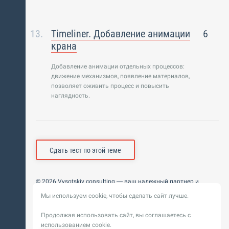
Timeliner. Добавление анимации
6
крана
Добавление анимации отдельных процессов:
движение механизмов, появление материалов,
позволяет оживить процесс и повысить
наглядность.
Сдать тест по этой теме
© 2026 Vysotskiy consulting — ваш надежный партнер и
интегратор
Мы используем cookie, чтобы сделать сайт лучше.
Цифровизация, BIM, ИИ. Внедряем и оптимизируем
технологии, ускоряем рост и системность бизнеса
Продолжая использовать сайт, вы соглашаетесь с
Пользовательское
Политика обработки персональных
использованием cookie.
соглашение
данных