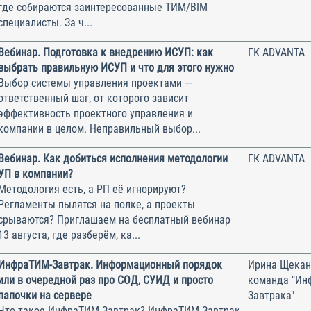
где собираются заинтересованные ТИМ/BIM
специалисты. За ч...
Вебинар. Подготовка к внедрению ИСУП: как
ГК ADVANTA
выбрать правильную ИСУП и что для этого нужно
Выбор системы управления проектами —
ответственный шаг, от которого зависит
эффективность проектного управления и
компании в целом. Неправильный выбор...
Вебинар. Как добиться исполнения методологии
ГК ADVANTA
УП в компании?
Методология есть, а РП её игнорируют?
Регламенты пылятся на полке, а проекты
срываются? Приглашаем на бесплатный вебинар
13 августа, где разберём, ка...
ИнфраТИМ-Завтрак. Информационный порядок
Ирина Щекан
или в очередной раз про СОД, СУИД и просто
команда "Ин
папочки на сервере
Завтрака"
Что такое ИнфраТИМ-Завтрак? ИнфраТИМ-Завтрак