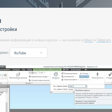
я
астройки
ивная информация о новых курсах — на каналах в
Макс
и
Telegram
ервис:
RuTube