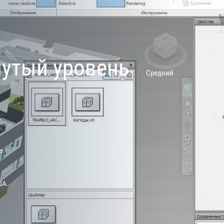
нутый уровень
Средний
е
ША.