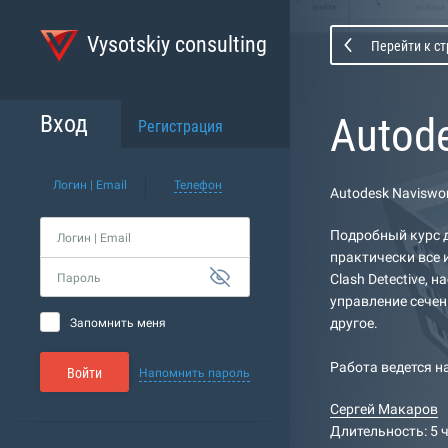
Vysotskiy consulting
Перейти к с
Autod
Вход
Регистрация
Логин | Email
Телефон
Autodesk Naviswo
Подробный курс д
Логин | Email
практически все 
Пароль
Clash Detective, 
управление сечен
другое.
Запомнить меня
Работа ведется н
Войти
Напомнить пароль
Сергей Макаров
Длительность: 5 