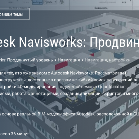
транице темы
esk Navisworks: Продви
rks: Продвинутый уровень
Навигация
Навигация, настройки
ля тех, кто уже знаком с Autodesk Navisworks. Рассматривает
инструменты, доступные в программе: гибкий поиск пересечений в
настройки 4D-моделирования, подсчет объемов в Quantification,
иями, работа с аннотациями, создание анимации, скриптов и много
а основе реальной BIM-модели офиса Autodesk, расположенной в С
часов 36 минут