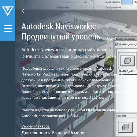
Autodesk Navisworks:
Продвинутый уровень
Средний
Autodesk Navisworks: Продвинутый уровень
Работа с элементами
Добавление свойств
Подробный курс для тех, кто уже знаком с Autodesk
Navisworks. Рассматривает практически все инструменты,
доступные в программе: гибкий поиск пересечений в Clash
Detective, настройки 4D-моделирования, подсчет объемов в
Quantification, управление сечениями, работа с аннотациями,
создание анимации, скриптов и многое другое.
Работа ведется на основе реальной BIM-модели офиса
Autodesk, расположенной в США.
Сергей Макаров
Длительность: 5 часов 36 минут