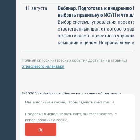
11 августа
Вебинар. Подготовка к внедрению ИС
выбрать правильную ИСУП и что для 
Выбор системы управления проектам
ответственный шаг, от которого завис
эффективность проектного управлени
компании в целом. Неправильный выбо
Полный список интересных событий доступен на странице
отраслевого календаря
© 2026 Vysotskiy consulting — ваш надежный партнер и
интегратор
Мы используем cookie, чтобы сделать сайт лучше.
Цифровизация, BIM, ИИ. Внедряем и оптимизируем
технологии, ускоряем рост и системность бизнеса
Продолжая использовать сайт, вы соглашаетесь с
Пользовательское
Политика обработки персональных
использованием cookie.
соглашение
данных
Обновление от 14 ноября 2025. История
Ок
Сибирикс
Разработка сайта —
«
»