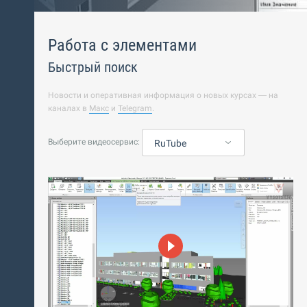
Работа с элементами
Быстрый поиск
Новости и оперативная информация о новых курсах — на
каналах в
Макс
и
Telegram
.
Выберите видеосервис:
RuTube