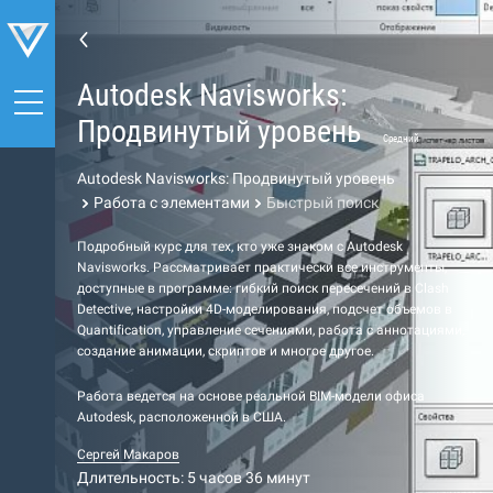
Autodesk Navisworks:
Продвинутый уровень
Средний
Autodesk Navisworks: Продвинутый уровень
Работа с элементами
Быстрый поиск
Подробный курс для тех, кто уже знаком с Autodesk
Navisworks. Рассматривает практически все инструменты,
доступные в программе: гибкий поиск пересечений в Clash
Detective, настройки 4D-моделирования, подсчет объемов в
Quantification, управление сечениями, работа с аннотациями,
создание анимации, скриптов и многое другое.
Работа ведется на основе реальной BIM-модели офиса
Autodesk, расположенной в США.
Сергей Макаров
Длительность: 5 часов 36 минут