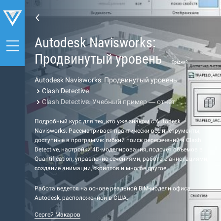
Autodesk Navisworks:
Продвинутый уровень
Средний
Autodesk Navisworks: Продвинутый уровень
Clash Detective
Clash Detective. Учебный пример — отчет
Подробный курс для тех, кто уже знаком с Autodesk
Navisworks. Рассматривает практически все инструменты,
доступные в программе: гибкий поиск пересечений в Clash
Detective, настройки 4D-моделирования, подсчет объемов в
Quantification, управление сечениями, работа с аннотациями,
создание анимации, скриптов и многое другое.
Работа ведется на основе реальной BIM-модели офиса
Autodesk, расположенной в США.
Сергей Макаров