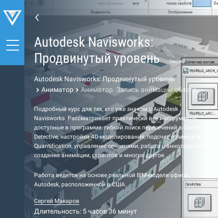
Autodesk Navisworks:
Продвинутый уровень
Средний
Autodesk Navisworks: Продвинутый уровень
Аниматор
Аниматор. Запись анимации облета
Подробный курс для тех, кто уже знаком с Autodesk
Navisworks. Рассматривает практически все инструменты,
доступные в программе: гибкий поиск пересечений в Clash
Detective, настройки 4D-моделирования, подсчет объемов в
Quantification, управление сечениями, работа с аннотациями,
создание анимации, скриптов и многое другое.
Работа ведется на основе реальной BIM-модели офиса
Autodesk, расположенной в США.
Сергей Макаров
Длительность: 5 часов 36 минут