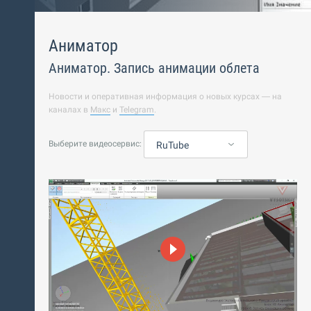
Аниматор
Аниматор. Запись анимации облета
Новости и оперативная информация о новых курсах — на
каналах в
Макс
и
Telegram
.
Выберите видеосервис:
RuTube