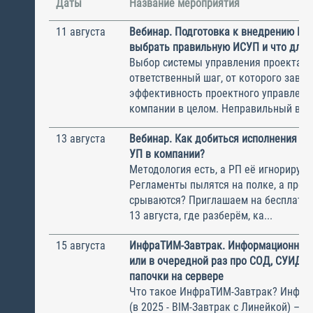
Даты
Название мероприятия
11 августа
Вебинар. Подготовка к внедрению ИС
выбрать правильную ИСУП и что для 
Выбор системы управления проектам
ответственный шаг, от которого завис
эффективность проектного управлени
компании в целом. Неправильный выбо
13 августа
Вебинар. Как добиться исполнения м
УП в компании?
Методология есть, а РП её игнорирую
Регламенты пылятся на полке, а прое
срываются? Приглашаем на бесплатн
13 августа, где разберём, ка...
15 августа
ИнфраТИМ-Завтрак. Информационный
или в очередной раз про СОД, СУИД и
папочки на сервере
Что такое ИнфраТИМ-Завтрак? Инфра
(в 2025 - BIM-Завтрак с Линейкой) – э