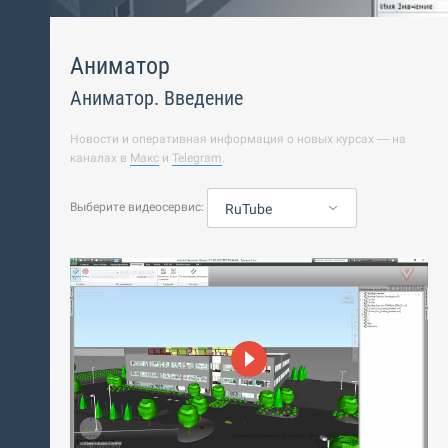
Аниматор
Аниматор. Введение
Новости и оперативная информация о новых курсах — на
каналах в
Макс
и
Telegram
.
Выберите видеосервис:
RuTube