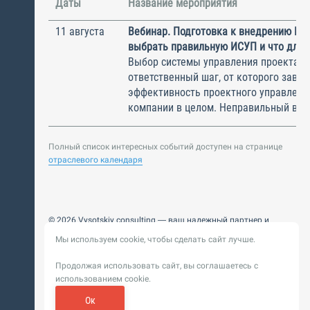
Даты
Название мероприятия
11 августа
Вебинар. Подготовка к внедрению ИС
выбрать правильную ИСУП и что для 
Выбор системы управления проектам
ответственный шаг, от которого завис
эффективность проектного управлени
компании в целом. Неправильный выбо
Полный список интересных событий доступен на странице
отраслевого календаря
© 2026 Vysotskiy consulting — ваш надежный партнер и
интегратор
Мы используем cookie, чтобы сделать сайт лучше.
Цифровизация, BIM, ИИ. Внедряем и оптимизируем
технологии, ускоряем рост и системность бизнеса
Продолжая использовать сайт, вы соглашаетесь с
Пользовательское
Политика обработки персональных
использованием cookie.
соглашение
данных
Обновление от 14 ноября 2025. История
Ок