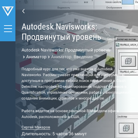
Autodesk Navisworks:
Продвинутый уровень
Средний
Autodesk Navisworks: Продвинутый уровень
Аниматор
Аниматор. Введение
Подробный курс для тех, кто уже знаком с Autodesk
Navisworks. Рассматривает практически все инструменты,
доступные в программе: гибкий поиск пересечений в Clash
Detective, настройки 4D-моделирования, подсчет объемов в
Quantification, управление сечениями, работа с аннотациями,
создание анимации, скриптов и многое другое.
Работа ведется на основе реальной BIM-модели офиса
Autodesk, расположенной в США.
Сергей Макаров
Длительность: 5 часов 36 минут