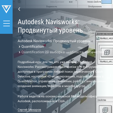
Autodesk Navisworks:
Продвинутый уровень
Средний
Autodesk Navisworks: Продвинутый уровень
Quantification
Quantification.2D выборка — области, количества
Подробный курс для тех, кто уже знаком с Autodesk
Navisworks. Рассматривает практически все инструменты,
доступные в программе: гибкий поиск пересечений в Clash
Detective, настройки 4D-моделирования, подсчет объемов в
Quantification, управление сечениями, работа с аннотациями,
создание анимации, скриптов и многое другое.
Работа ведется на основе реальной BIM-модели офиса
Autodesk, расположенной в США.
Сергей Макаров