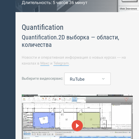
Длительность: 5 часов 36 минут
Quantification
Quantification.2D выборка — области,
количества
Новости и оперативная информация о новых курсах — на
каналах в
Макс
и
Telegram
.
Выберите видеосервис:
RuTube