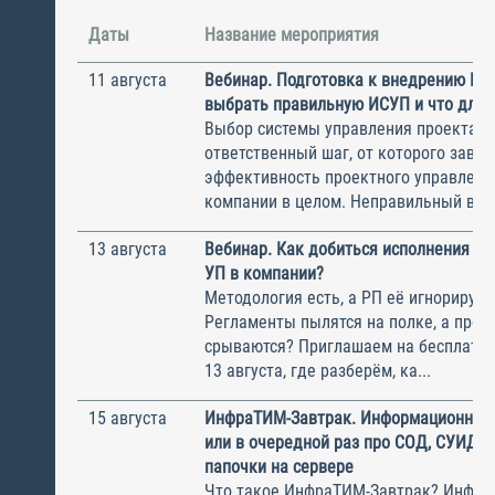
Даты
Название мероприятия
11 августа
Вебинар. Подготовка к внедрению ИС
выбрать правильную ИСУП и что для 
Выбор системы управления проектам
ответственный шаг, от которого завис
эффективность проектного управлени
компании в целом. Неправильный выбо
13 августа
Вебинар. Как добиться исполнения м
УП в компании?
Методология есть, а РП её игнорирую
Регламенты пылятся на полке, а прое
срываются? Приглашаем на бесплатн
13 августа, где разберём, ка...
15 августа
ИнфраТИМ-Завтрак. Информационный
или в очередной раз про СОД, СУИД и
папочки на сервере
Что такое ИнфраТИМ-Завтрак? Инфра