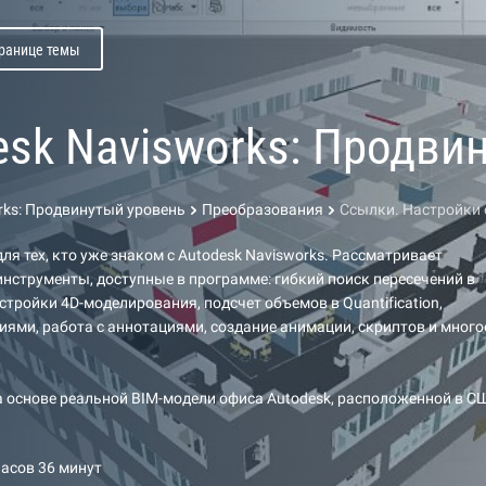
транице темы
esk Navisworks: Продви
rks: Продвинутый уровень
Преобразования
Ссылки. Настройки
ля тех, кто уже знаком с Autodesk Navisworks. Рассматривает
инструменты, доступные в программе: гибкий поиск пересечений в
настройки 4D-моделирования, подсчет объемов в Quantification,
иями, работа с аннотациями, создание анимации, скриптов и много
а основе реальной BIM-модели офиса Autodesk, расположенной в С
часов 36 минут