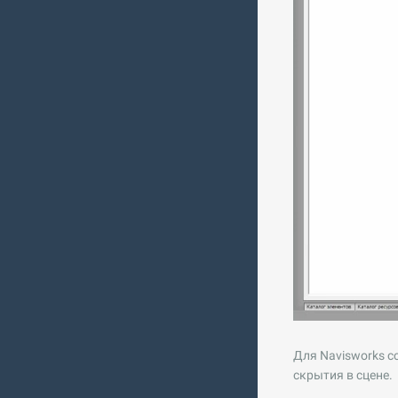
Для Navisworks с
скрытия в сцене.