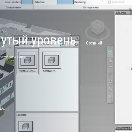
нутый уровень
Средний
 отображения
е
ША.