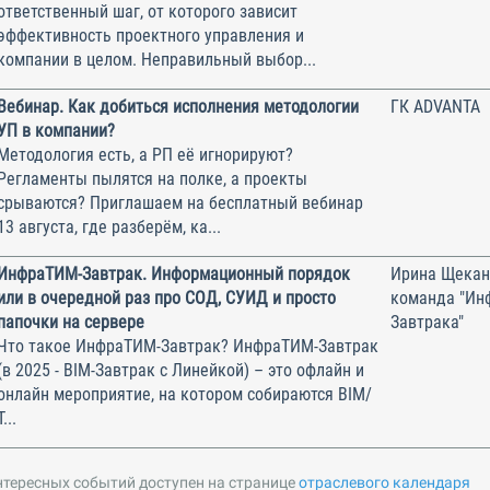
ответственный шаг, от которого зависит
эффективность проектного управления и
компании в целом. Неправильный выбор...
Вебинар. Как добиться исполнения методологии
ГК ADVANTA
УП в компании?
Методология есть, а РП её игнорируют?
Регламенты пылятся на полке, а проекты
срываются? Приглашаем на бесплатный вебинар
13 августа, где разберём, ка...
ИнфраТИМ-Завтрак. Информационный порядок
Ирина Щекан
или в очередной раз про СОД, СУИД и просто
команда "Ин
папочки на сервере
Завтрака"
Что такое ИнфраТИМ-Завтрак? ИнфраТИМ-Завтрак
(в 2025 - BIM-Завтрак с Линейкой) – это офлайн и
онлайн мероприятие, на котором собираются BIM/
Т...
нтересных событий доступен на странице
отраслевого календаря