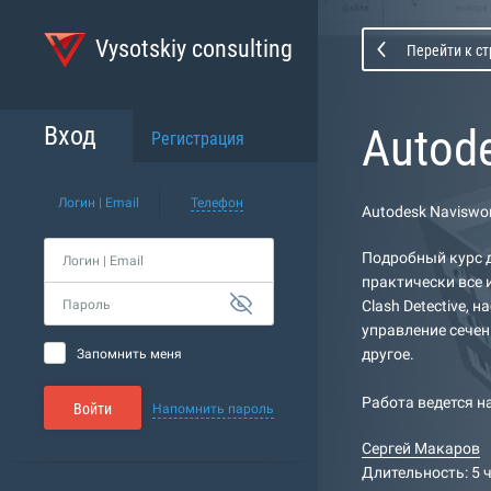
Vysotskiy consulting
Перейти к с
Autod
Вход
Регистрация
Логин | Email
Телефон
Autodesk Naviswo
Подробный курс д
Логин | Email
практически все 
Пароль
Clash Detective, 
управление сечен
другое.
Запомнить меня
Работа ведется н
Войти
Напомнить пароль
Сергей Макаров
Длительность: 5 