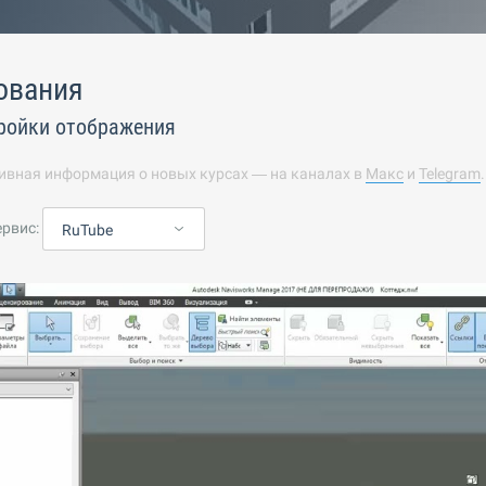
ования
ройки отображения
ивная информация о новых курсах — на каналах в
Макс
и
Telegram
ервис:
RuTube