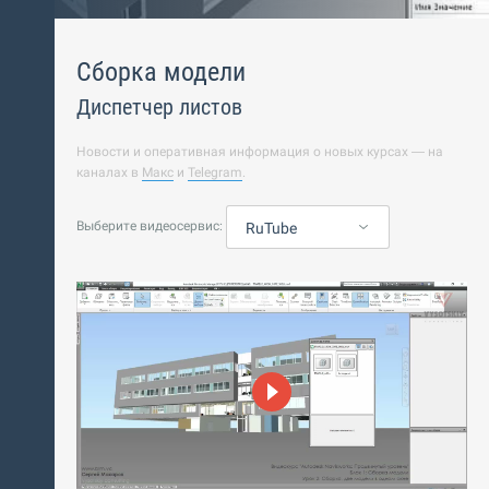
Сборка модели
Диспетчер листов
Новости и оперативная информация о новых курсах — на
каналах в
Макс
и
Telegram
.
Выберите видеосервис:
RuTube