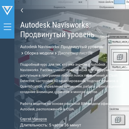
Autodesk Navisworks:
Продвинутый уровень
Средний
Autodesk Navisworks: Продвинутый уровень
Сборка модели
Диспетчер листов
Подробный курс для тех, кто уже знаком с Autodesk
Navisworks. Рассматривает практически все инструменты,
доступные в программе: гибкий поиск пересечений в Clash
Detective, настройки 4D-моделирования, подсчет объемов в
Quantification, управление сечениями, работа с аннотациями,
создание анимации, скриптов и многое другое.
Работа ведется на основе реальной BIM-модели офиса
Autodesk, расположенной в США.
Сергей Макаров
Длительность: 5 часов 36 минут