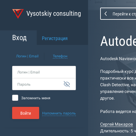
Vysotskiy consulting
Перейти к с
Autod
Вход
Регистрация
Логин | Email
Телефон
Autodesk Naviswo
Подробный курс д
Логин | Email
практически все 
Пароль
Clash Detective, 
управление сечен
другое.
Запомнить меня
Работа ведется н
Войти
Напомнить пароль
Сергей Макаров
Длительность: 5 