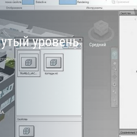
нутый уровень
Средний
стояние
е
ША.