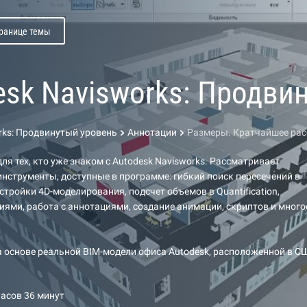
транице темы
esk Navisworks: Продви
rks: Продвинутый уровень
Аннотации
Размеры. Кратчайшее рас
ля тех, кто уже знаком с Autodesk Navisworks. Рассматривает
инструменты, доступные в программе: гибкий поиск пересечений в
настройки 4D-моделирования, подсчет объемов в Quantification,
иями, работа с аннотациями, создание анимации, скриптов и много
а основе реальной BIM-модели офиса Autodesk, расположенной в С
часов 36 минут