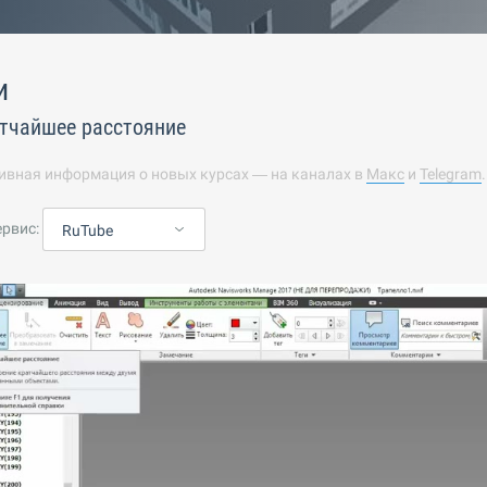
и
тчайшее расстояние
ивная информация о новых курсах — на каналах в
Макс
и
Telegram
ервис:
RuTube