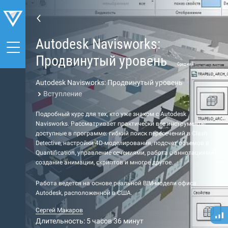
Autodesk Navisworks:
Продвинутый уровень
Средний
Autodesk Navisworks: Продвинутый уровень
Вступление
Подробный курс для тех, кто уже знаком с Autodesk
Navisworks. Рассматривает практически все инструменты,
доступные в программе: гибкий поиск пересечений в Clash
Detective, настройки 4D-моделирования, подсчет объемов в
Quantification, управление сечениями, работа с аннотациями,
создание анимации, скриптов и многое другое.
Работа ведется на основе реальной BIM-модели офиса
Autodesk, расположенной в США.
Сергей Макаров
Длительность: 5 часов 36 минут