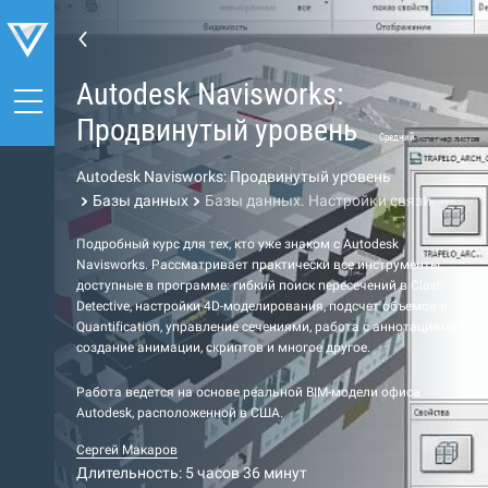
Autodesk Navisworks:
Продвинутый уровень
Средний
Autodesk Navisworks: Продвинутый уровень
Базы данных
Базы данных. Настройки связи
Подробный курс для тех, кто уже знаком с Autodesk
Navisworks. Рассматривает практически все инструменты,
доступные в программе: гибкий поиск пересечений в Clash
Detective, настройки 4D-моделирования, подсчет объемов в
Quantification, управление сечениями, работа с аннотациями,
создание анимации, скриптов и многое другое.
Работа ведется на основе реальной BIM-модели офиса
Autodesk, расположенной в США.
Сергей Макаров
Длительность: 5 часов 36 минут