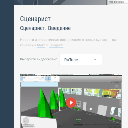
Сценарист
Сценарист. Введение
Новости и оперативная информация о новых курсах — на
каналах в
Макс
и
Telegram
.
Выберите видеосервис:
RuTube