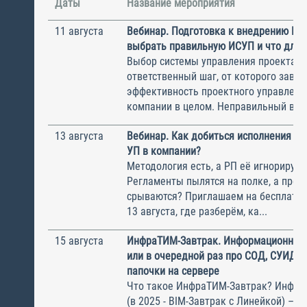
Даты
Название мероприятия
11 августа
Вебинар. Подготовка к внедрению ИС
выбрать правильную ИСУП и что для 
Выбор системы управления проектам
ответственный шаг, от которого завис
эффективность проектного управлени
компании в целом. Неправильный выбо
13 августа
Вебинар. Как добиться исполнения м
УП в компании?
Методология есть, а РП её игнорирую
Регламенты пылятся на полке, а прое
срываются? Приглашаем на бесплатн
13 августа, где разберём, ка...
15 августа
ИнфраТИМ-Завтрак. Информационный
или в очередной раз про СОД, СУИД и
папочки на сервере
Что такое ИнфраТИМ-Завтрак? Инфра
(в 2025 - BIM-Завтрак с Линейкой) – э