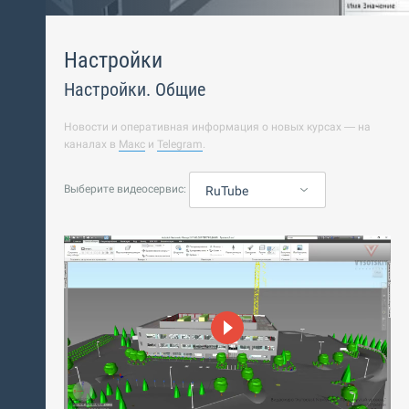
Настройки
Настройки. Общие
Новости и оперативная информация о новых курсах — на
каналах в
Макс
и
Telegram
.
Выберите видеосервис:
RuTube