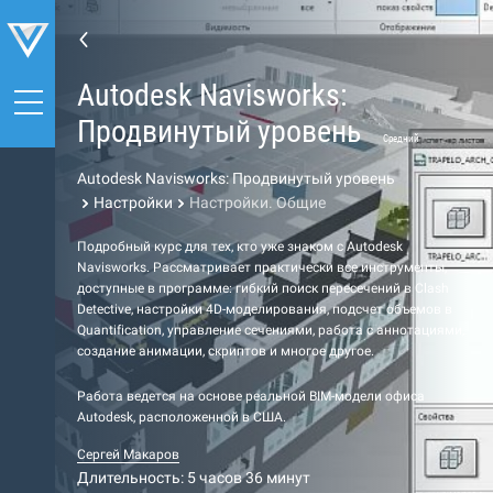
Autodesk Navisworks:
Продвинутый уровень
Средний
Autodesk Navisworks: Продвинутый уровень
Настройки
Настройки. Общие
Подробный курс для тех, кто уже знаком с Autodesk
Navisworks. Рассматривает практически все инструменты,
доступные в программе: гибкий поиск пересечений в Clash
Detective, настройки 4D-моделирования, подсчет объемов в
Quantification, управление сечениями, работа с аннотациями,
создание анимации, скриптов и многое другое.
Работа ведется на основе реальной BIM-модели офиса
Autodesk, расположенной в США.
Сергей Макаров
Длительность: 5 часов 36 минут