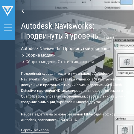
Autodesk Navisworks:
Продвинутый уровень
Средний
Autodesk Navisworks: Продвинутый уровень
Сборка модели
Сборка модели. Статистика сцены
Подробный курс для тех, кто уже знаком с Autodesk
Navisworks. Рассматривает практически все инструменты,
доступные в программе: гибкий поиск пересечений в Clash
Detective, настройки 4D-моделирования, подсчет объемов в
Quantification, управление сечениями, работа с аннотациями,
создание анимации, скриптов и многое другое.
Работа ведется на основе реальной BIM-модели офиса
Autodesk, расположенной в США.
Сергей Макаров