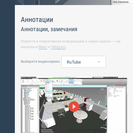
Аннотации
Аннотации, замечания
Новости и оперативная информация о новых курсах — на
каналах в
Макс
и
Telegram
.
Выберите видеосервис:
RuTube