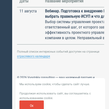
Даты
Название мероприятия
11 августа
Вебинар. Подготовка к внедрению ИС
выбрать правильную ИСУП и что для 
Выбор системы управления проектам
ответственный шаг, от которого завис
эффективность проектного управлени
компании в целом. Неправильный выбо
Полный список интересных событий доступен на странице
отраслевого календаря
© 2026 Vysotskiy consulting — ваш надежный партнер и
интегратор
Мы используем cookie, чтобы сделать сайт лучше.
Цифровизация, BIM, ИИ. Внедряем и оптимизируем
технологии, ускоряем рост и системность бизнеса
Продолжая использовать сайт, вы соглашаетесь с
Пользовательское
Политика обработки персональных
использованием cookie.
соглашение
данных
Обновление от 14 ноября 2025. История
Ок