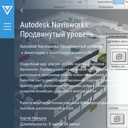
Autodesk Navisworks:
Продвинутый уровень
Средний
Autodesk Navisworks: Продвинутый уровень
Аннотации
Аннотации, замечания
Подробный курс для тех, кто уже знаком с Autodesk
Navisworks. Рассматривает практически все инструменты,
доступные в программе: гибкий поиск пересечений в Clash
Detective, настройки 4D-моделирования, подсчет объемов в
Quantification, управление сечениями, работа с аннотациями,
создание анимации, скриптов и многое другое.
Работа ведется на основе реальной BIM-модели офиса
Autodesk, расположенной в США.
Сергей Макаров
Длительность: 5 часов 36 минут