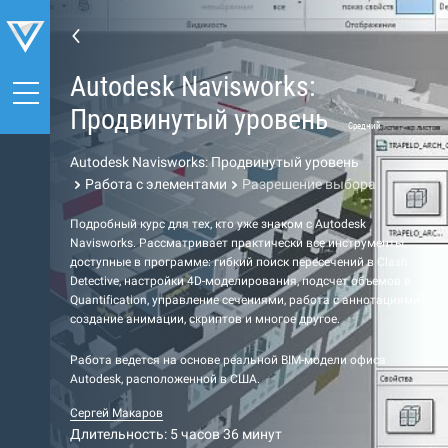
Autodesk Navisworks:
Продвинутый уровень
Средний
Autodesk Navisworks: Продвинутый уровень
Работа с элементами
Разрешение выбора
Подробный курс для тех, кто уже знаком с Autodesk
Navisworks. Рассматривает практически все инструменты,
доступные в программе: гибкий поиск пересечений в Clash
Detective, настройки 4D-моделирования, подсчет объемов в
Quantification, управление сечениями, работа с аннотациями,
создание анимации, скриптов и многое другое.
Работа ведется на основе реальной BIM-модели офиса
Autodesk, расположенной в США.
Сергей Макаров
Длительность: 5 часов 36 минут