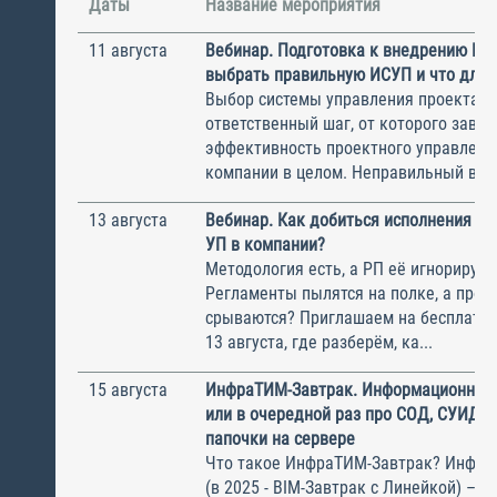
Даты
Название мероприятия
11 августа
Вебинар. Подготовка к внедрению ИС
выбрать правильную ИСУП и что для 
Выбор системы управления проектам
ответственный шаг, от которого завис
эффективность проектного управлени
компании в целом. Неправильный выбо
13 августа
Вебинар. Как добиться исполнения м
УП в компании?
Методология есть, а РП её игнорирую
Регламенты пылятся на полке, а прое
срываются? Приглашаем на бесплатн
13 августа, где разберём, ка...
15 августа
ИнфраТИМ-Завтрак. Информационный
или в очередной раз про СОД, СУИД и
папочки на сервере
Что такое ИнфраТИМ-Завтрак? Инфра
(в 2025 - BIM-Завтрак с Линейкой) – э