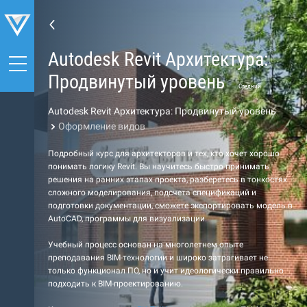
Autodesk Revit Архитектура:
Продвинутый уровень
Средний
Autodesk Revit Архитектура: Продвинутый уровень
Оформление видов
Подробный курс для архитекторов и тех, кто хочет хорошо
понимать логику Revit. Вы научитесь быстро принимать
решения на ранних этапах проекта, разберетесь в тонкостях
сложного моделирования, подсчета спецификаций и
подготовки документации, сможете экспортировать модель в
AutoCAD, программы для визуализации.
Учебный процесс основан на многолетнем опыте
преподавания BIM-технологии и широко затрагивает не
только функционал ПО, но и учит идеологически правильно
подходить к BIM-проектированию.