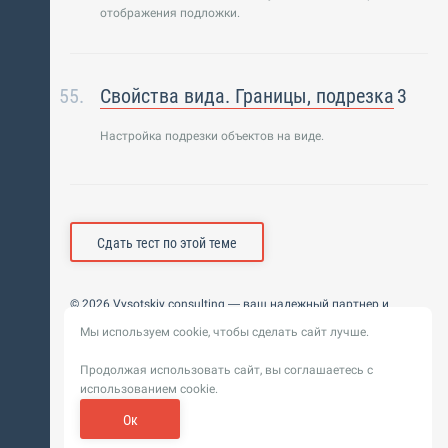
отображения подложки.
Свойства вида. Границы, подрезка
3
Настройка подрезки объектов на виде.
Сдать тест по этой теме
© 2026 Vysotskiy consulting — ваш надежный партнер и
интегратор
Мы используем cookie, чтобы сделать сайт лучше.
Цифровизация, BIM, ИИ. Внедряем и оптимизируем
технологии, ускоряем рост и системность бизнеса
Продолжая использовать сайт, вы соглашаетесь с
Пользовательское
Политика обработки персональных
использованием cookie.
соглашение
данных
Обновление от 14 ноября 2025. История
Ок
Сибирикс
Разработка сайта —
«
»