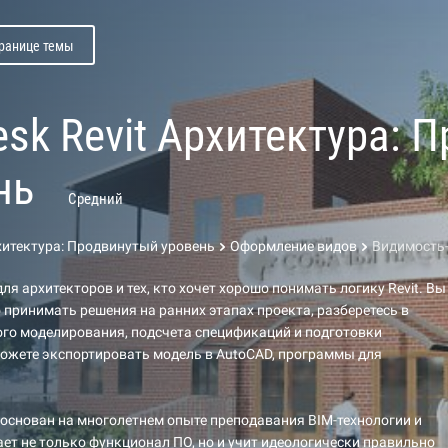
транице темы
esk Revit Архитектура: 
нь
Средний
рхитектура: Продвинутый уровень
Оформление видов
Видимость-
ля архитекторов и тех, кто хочет хорошо понимать логику Revit. Вы
 принимать решения на ранних этапах проекта, разберетесь в
го моделирования, подсчета спецификаций и подготовки
ожете экспортировать модель в AutoCAD, программы для
основан на многолетнем опыте преподавания BIM-технологии и
ет не только функционал ПО, но и учит идеологически правильно