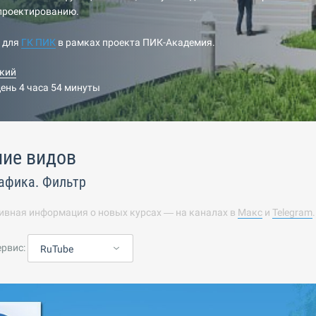
-проектированию.
н для
ГК ПИК
в рамках проекта ПИК-Академия.
кий
день 4 часа 54 минуты
ие видов
афика. Фильтр
ивная информация о новых курсах — на каналах в
Макс
и
Telegram
ервис:
RuTube