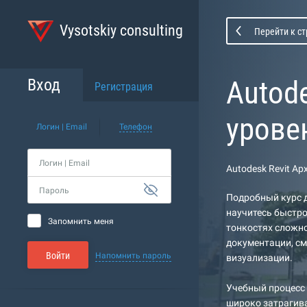
Vysotskiy consulting
Перейти к с
Autod
Вход
Регистрация
урове
Логин | Email
Телефон
Логин | Email
Autodesk Revit А
Пароль
Подробный курс д
научитесь быстро
Запомнить меня
тонкостях сложно
документации, см
Войти
Напомнить пароль
визуализации.
Учебный процесс 
широко затрагива