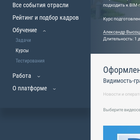
Все события отрасли
подходить к BIM
Рейтинг и подбор кадров
Курс подготовле
Обучение
Александр Высоц
Длительность: 1 
Задачи
Курсы
Тестирования
Оформлен
Работа
Видимость-гр
О платформе
Новости и операт
Выберите видеос