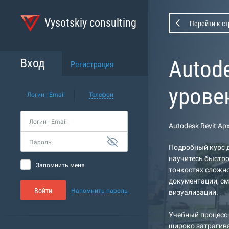
Vysotskiy consulting
Перейти к с
Autod
Вход
Регистрация
урове
Логин | Email
Телефон
Логин | Email
Autodesk Revit А
Пароль
Подробный курс д
научитесь быстро
Запомнить меня
тонкостях сложно
документации, см
Войти
Напомнить пароль
визуализации.
Учебный процесс 
широко затрагива