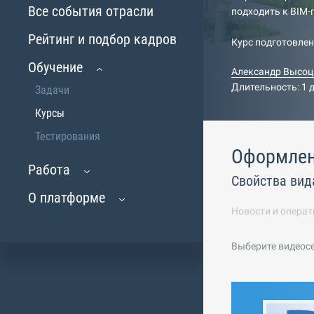
Все события отрасли
подходить к BIM
Рейтинг и подбор кадров
Курс подготовле
Обучение
Александр Высоц
Длительность: 1 
Задачи
Курсы
Тестирования
Оформлен
Работа
Свойства вид
О платформе
Новости и операт
Выберите видеос