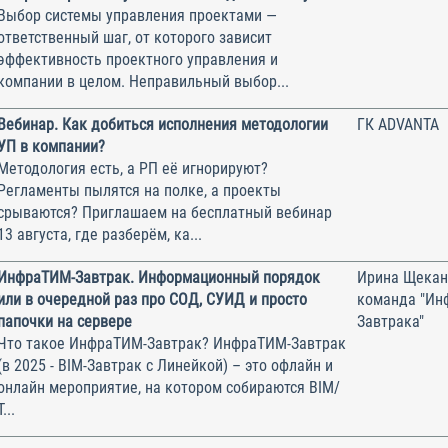
Выбор системы управления проектами —
ответственный шаг, от которого зависит
эффективность проектного управления и
компании в целом. Неправильный выбор...
Вебинар. Как добиться исполнения методологии
ГК ADVANTA
УП в компании?
Методология есть, а РП её игнорируют?
Регламенты пылятся на полке, а проекты
срываются? Приглашаем на бесплатный вебинар
13 августа, где разберём, ка...
ИнфраТИМ-Завтрак. Информационный порядок
Ирина Щекан
или в очередной раз про СОД, СУИД и просто
команда "Ин
папочки на сервере
Завтрака"
Что такое ИнфраТИМ-Завтрак? ИнфраТИМ-Завтрак
(в 2025 - BIM-Завтрак с Линейкой) – это офлайн и
онлайн мероприятие, на котором собираются BIM/
Т...