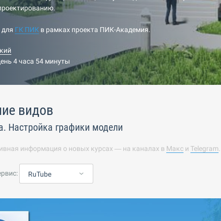
-проектированию.
н для
ГК ПИК
в рамках проекта ПИК-Академия.
кий
день 4 часа 54 минуты
ие видов
а. Настройка графики модели
ивная информация о новых курсах — на каналах в
Макс
и
Telegram
ервис:
RuTube