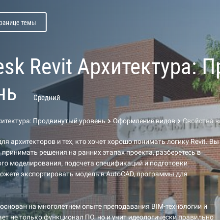
транице темы
esk Revit Архитектура: 
нь
Средний
рхитектура: Продвинутый уровень
Оформление видов
Свойства в
ля архитекторов и тех, кто хочет хорошо понимать логику Revit. Вы
 принимать решения на ранних этапах проекта, разберетесь в
го моделирования, подсчета спецификаций и подготовки
ожете экспортировать модель в AutoCAD, программы для
основан на многолетнем опыте преподавания BIM-технологии и
ет не только функционал ПО, но и учит идеологически правильно