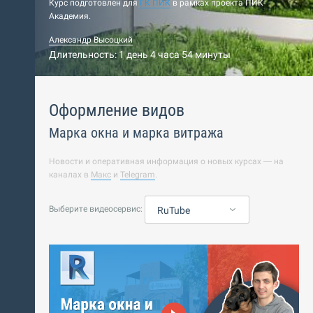
Курс подготовлен для
ГК ПИК
в рамках проекта ПИК-
Академия.
Александр Высоцкий
Длительность: 1 день 4 часа 54 минуты
Оформление видов
Марка окна и марка витража
Новости и оперативная информация о новых курсах — на
каналах в
Макс
и
Telegram
.
Выберите видеосервис:
RuTube