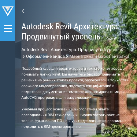
Autodesk Revit Архитектура:
Продвинутый уровень
Средний
Autodesk Revit Архитектура: Продвинутый уровень
Оформление видов
Марка окна и марка витража
Подробный курс для архитекторов и тех, кто хочет хорошо
понимать логику Revit. Вы научитесь быстро принимать
решения на ранних этапах проекта, разберетесь в тонкостях
сложного моделирования, подсчета спецификаций и
подготовки документации, сможете экспортировать модель в
AutoCAD, программы для визуализации.
Учебный процесс основан на многолетнем опыте
преподавания BIM-технологии и широко затрагивает не
только функционал ПО, но и учит идеологически правильно
подходить к BIM-проектированию.