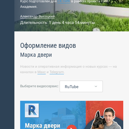
Курс подготовлен для
ГК ПИК
в рамках проекта ПИК-
Академия.
Александр Высоцкий
Длительность: 1 день 4 часа 54 минуты
Оформление видов
Марка двери
Новости и оперативная информация о новых курсах — на
каналах в
Макс
и
Telegram
.
Выберите видеосервис:
RuTube