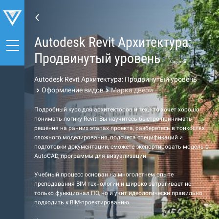
Autodesk Revit Архитектура:
Продвинутый уровень
Средний
Autodesk Revit Архитектура: Продвинутый уровень
Оформление видов
Марка двери
Подробный курс для архитекторов и тех, кто хочет хорошо
понимать логику Revit. Вы научитесь быстро принимать
решения на ранних этапах проекта, разберетесь в тонкостях
сложного моделирования, подсчета спецификаций и
подготовки документации, сможете экспортировать модель в
AutoCAD, программы для визуализации.
Учебный процесс основан на многолетнем опыте
преподавания BIM-технологии и широко затрагивает не
только функционал ПО, но и учит идеологически правильно
подходить к BIM-проектированию.