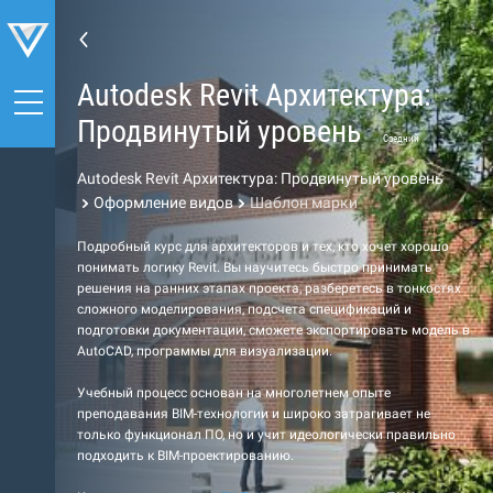
Autodesk Revit Архитектура:
Продвинутый уровень
Средний
Autodesk Revit Архитектура: Продвинутый уровень
Оформление видов
Шаблон марки
Подробный курс для архитекторов и тех, кто хочет хорошо
понимать логику Revit. Вы научитесь быстро принимать
решения на ранних этапах проекта, разберетесь в тонкостях
сложного моделирования, подсчета спецификаций и
подготовки документации, сможете экспортировать модель в
AutoCAD, программы для визуализации.
Учебный процесс основан на многолетнем опыте
преподавания BIM-технологии и широко затрагивает не
только функционал ПО, но и учит идеологически правильно
подходить к BIM-проектированию.