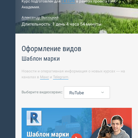
Курс подготовлен для
ГК ПИК
в рамках проекта ПИК-
Академия.
Александр Высоцкий
Длительность: 1 день 4 часа 54 минуты
Оформление видов
Шаблон марки
Новости и оперативная информация о новых курсах — на
каналах в
Макс
и
Telegram
.
Выберите видеосервис:
RuTube