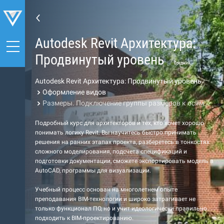
Autodesk Revit Архитектура:
Продвинутый уровень
Средний
Autodesk Revit Архитектура: Продвинутый уровень
Оформление видов
Размеры. Подключение группы размеров к осям
Подробный курс для архитекторов и тех, кто хочет хорошо
понимать логику Revit. Вы научитесь быстро принимать
решения на ранних этапах проекта, разберетесь в тонкостях
сложного моделирования, подсчета спецификаций и
подготовки документации, сможете экспортировать модель в
AutoCAD, программы для визуализации.
Учебный процесс основан на многолетнем опыте
преподавания BIM-технологии и широко затрагивает не
только функционал ПО, но и учит идеологически правильно
подходить к BIM-проектированию.