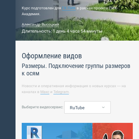
Курс подготовлен для
ГК ПИК
в рамках проекта ПИК-
Академия.
Александр Высоцкий
Длительность: 1 день 4 часа 54 минуты
Оформление видов
Размеры. Подключение группы размеров
к осям
Новости и оперативная информация о новых курсах — на
каналах в
Макс
и
Telegram
.
Выберите видеосервис:
RuTube