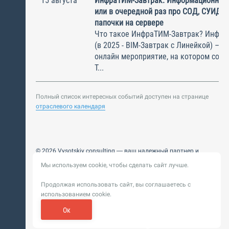
15 августа
ИнфраТИМ-Завтрак. Информационный
или в очередной раз про СОД, СУИД и
папочки на сервере
Что такое ИнфраТИМ-Завтрак? Инфра
(в 2025 - BIM-Завтрак с Линейкой) – э
онлайн мероприятие, на котором соби
Т...
Полный список интересных событий доступен на странице
отраслевого календаря
© 2026 Vysotskiy consulting — ваш надежный партнер и
интегратор
Мы используем cookie, чтобы сделать сайт лучше.
Цифровизация, BIM, ИИ. Внедряем и оптимизируем
технологии, ускоряем рост и системность бизнеса
Продолжая использовать сайт, вы соглашаетесь с
Пользовательское
Политика обработки персональных
использованием cookie.
соглашение
данных
Обновление от 14 ноября 2025. История
Ок
Сибирикс
Разработка сайта —
«
»