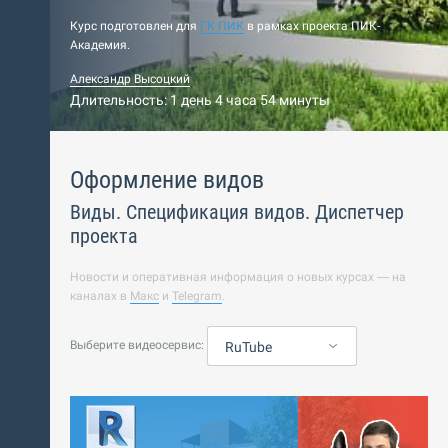
Курс подготовлен для
ГК ПИК
в рамках проекта ПИК-
Академия.
Александр Высоцкий
Длительность: 1 день 4 часа 54 минуты
Оформление видов
Виды. Спецификация видов. Диспетчер
проекта
Новости и оперативная информация о новых курсах — на
каналах в
Макс
и
Telegram
.
Выберите видеосервис:
RuTube