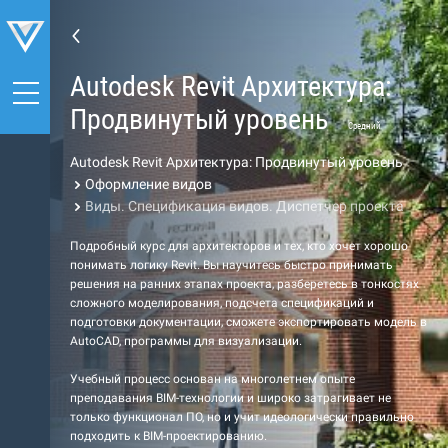
Autodesk Revit Архитектура:
Продвинутый уровень
Средний
Autodesk Revit Архитектура: Продвинутый уровень
Оформление видов
Виды. Спецификация видов. Диспетчер проекта
Подробный курс для архитекторов и тех, кто хочет хорошо
понимать логику Revit. Вы научитесь быстро принимать
решения на ранних этапах проекта, разберетесь в тонкостях
сложного моделирования, подсчета спецификаций и
подготовки документации, сможете экспортировать модель в
AutoCAD, программы для визуализации.
Учебный процесс основан на многолетнем опыте
преподавания BIM-технологии и широко затрагивает не
только функционал ПО, но и учит идеологически правильно
подходить к BIM-проектированию.