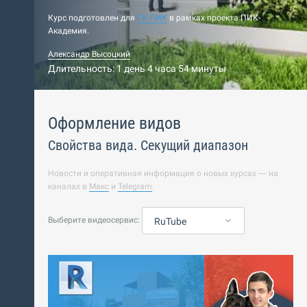
Курс подготовлен для
ГК ПИК
в рамках проекта ПИК-
Академия.
Александр Высоцкий
Длительность: 1 день 4 часа 54 минуты
Оформление видов
Свойства вида. Секущий диапазон
Новости и оперативная информация о новых курсах — на
каналах в
Макс
и
Telegram
.
Выберите видеосервис:
RuTube