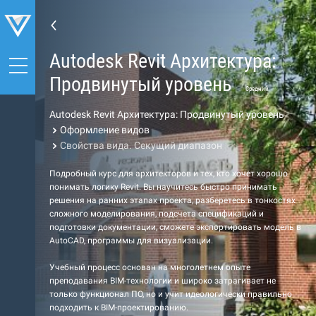
Autodesk Revit Архитектура:
Продвинутый уровень
Средний
Autodesk Revit Архитектура: Продвинутый уровень
Оформление видов
Свойства вида. Секущий диапазон
Подробный курс для архитекторов и тех, кто хочет хорошо
понимать логику Revit. Вы научитесь быстро принимать
решения на ранних этапах проекта, разберетесь в тонкостях
сложного моделирования, подсчета спецификаций и
подготовки документации, сможете экспортировать модель в
AutoCAD, программы для визуализации.
Учебный процесс основан на многолетнем опыте
преподавания BIM-технологии и широко затрагивает не
только функционал ПО, но и учит идеологически правильно
подходить к BIM-проектированию.