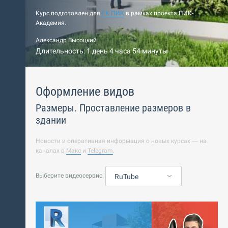
Курс подготовлен для
ГК ПИК
в рамках проекта ПИК-
Академия.
Александр Высоцкий
Длительность: 1 день 4 часа 54 минуты
Оформление видов
Размеры. Проставление размеров в
здании
Новости и оперативная информация о новых курсах — на
каналах в
Макс
и
Telegram
.
Выберите видеосервис:
RuTube