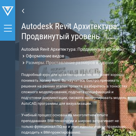
Autodesk Revit Архитектура:
Продвинутый уровень
Средний
Autodesk Revit Архитектура: Продвинутый уровень
Оформление видов
Размеры. Проставление размеров в здании
Подробный курс для архитекторов и тех, кто хочет хорошо
понимать логику Revit. Вы научитесь быстро принимать
решения на ранних этапах проекта, разберетесь в тонкостях
сложного моделирования, подсчета спецификаций и
подготовки документации, сможете экспортировать модель в
AutoCAD, программы для визуализации.
Учебный процесс основан на многолетнем опыте
преподавания BIM-технологии и широко затрагивает не
только функционал ПО, но и учит идеологически правильно
подходить к BIM-проектированию.