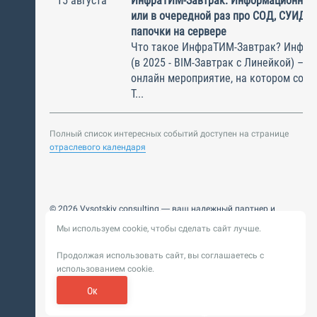
15 августа
ИнфраТИМ-Завтрак. Информационный
или в очередной раз про СОД, СУИД и
папочки на сервере
Что такое ИнфраТИМ-Завтрак? Инфра
(в 2025 - BIM-Завтрак с Линейкой) – э
онлайн мероприятие, на котором соби
Т...
Полный список интересных событий доступен на странице
отраслевого календаря
© 2026 Vysotskiy consulting — ваш надежный партнер и
интегратор
Мы используем cookie, чтобы сделать сайт лучше.
Цифровизация, BIM, ИИ. Внедряем и оптимизируем
технологии, ускоряем рост и системность бизнеса
Продолжая использовать сайт, вы соглашаетесь с
Пользовательское
Политика обработки персональных
использованием cookie.
соглашение
данных
Обновление от 14 ноября 2025. История
Ок
Сибирикс
Разработка сайта —
«
»