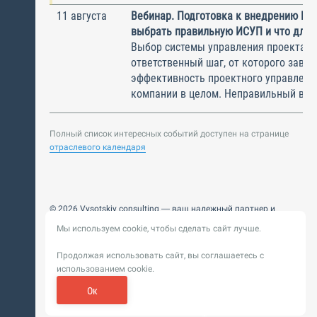
11 августа
Вебинар. Подготовка к внедрению ИС
выбрать правильную ИСУП и что для 
Выбор системы управления проектам
ответственный шаг, от которого завис
эффективность проектного управлени
компании в целом. Неправильный выбо
Полный список интересных событий доступен на странице
отраслевого календаря
© 2026 Vysotskiy consulting — ваш надежный партнер и
интегратор
Мы используем cookie, чтобы сделать сайт лучше.
Цифровизация, BIM, ИИ. Внедряем и оптимизируем
технологии, ускоряем рост и системность бизнеса
Продолжая использовать сайт, вы соглашаетесь с
Пользовательское
Политика обработки персональных
использованием cookie.
соглашение
данных
Обновление от 14 ноября 2025. История
Ок
Сибирикс
Разработка сайта —
«
»