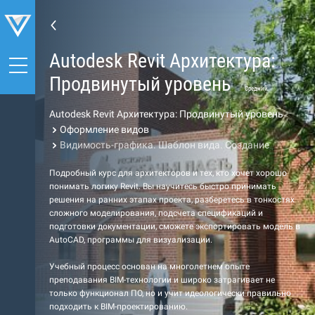
Autodesk Revit Архитектура:
Продвинутый уровень
Средний
Autodesk Revit Архитектура: Продвинутый уровень
Оформление видов
Видимость-графика. Шаблон вида. Создание
Подробный курс для архитекторов и тех, кто хочет хорошо
понимать логику Revit. Вы научитесь быстро принимать
решения на ранних этапах проекта, разберетесь в тонкостях
сложного моделирования, подсчета спецификаций и
подготовки документации, сможете экспортировать модель в
AutoCAD, программы для визуализации.
Учебный процесс основан на многолетнем опыте
преподавания BIM-технологии и широко затрагивает не
только функционал ПО, но и учит идеологически правильно
подходить к BIM-проектированию.