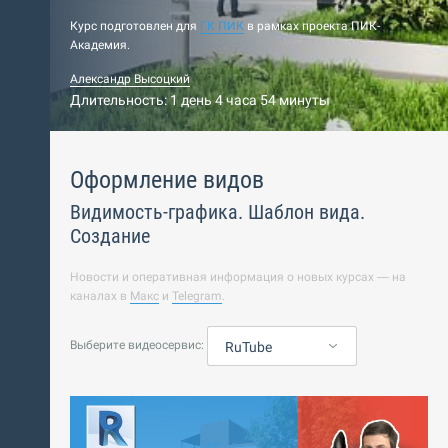
Курс подготовлен для
ГК ПИК
в рамках проекта ПИК-
Академия.
Александр Высоцкий
Длительность: 1 день 4 часа 54 минуты
Оформление видов
Видимость-графика. Шаблон вида.
Создание
Новости и оперативная информация о новых курсах — на
каналах в
Макс
и
Telegram
.
Выберите видеосервис:
RuTube