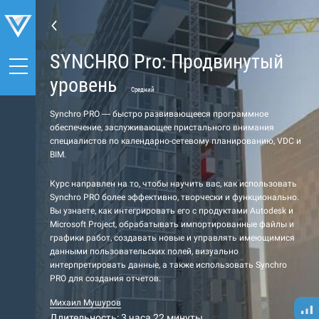
SYNCHRO Pro: Продвинутый
уровень
Средний
Synchro PRO — быстро развивающееся программное
обеспечение, заслуживающее пристального внимания
специалистов по календарно-сетевому планированию, VDC и
BIM.
Курс направлен на то, чтобы научить вас, как использовать
Synchro PRO более эффективно, творчески и функционально.
Вы узнаете, как интегрировать его с продуктами Autodesk и
Microsoft Project, обрабатывать импортированные файлы и
графики работ, создавать новые и управлять имеющимися
данными пользовательских полей, визуально
интерпретировать данные, а также использовать Synchro
PRO для создания отчетов.
Михаил Мушуров
Длительность: 3 часа 22 минуты