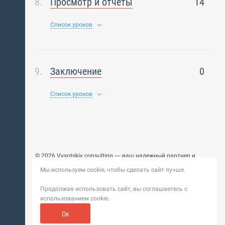
Просмотр и отчёты
14
Список уроков
Заключение
0
Список уроков
© 2026 Vysotskiy consulting — ваш надежный партнер и
интегратор
Мы используем cookie, чтобы сделать сайт лучше.
Цифровизация, BIM, ИИ. Внедряем и оптимизируем
технологии, ускоряем рост и системность бизнеса
Продолжая использовать сайт, вы соглашаетесь с
Пользовательское
Политика обработки персональных
использованием cookie.
соглашение
данных
Обновление от 14 ноября 2025. История
Ок
Сибирикс
Разработка сайта —
«
»