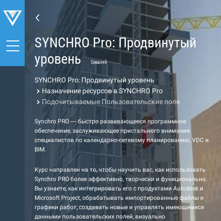
SYNCHRO Pro: Продвинутый
уровень
Средний
SYNCHRO Pro: Продвинутый уровень
Назначение ресурсов в SYNCHRO Pro
Подсчитываемые Пользовательские поля
Synchro PRO — быстро развивающееся программное
обеспечение, заслуживающее пристального внимания
специалистов по календарно-сетевому планированию, VDC и
BIM.
Курс направлен на то, чтобы научить вас, как использовать
Synchro PRO более эффективно, творчески и функционально.
Вы узнаете, как интегрировать его с продуктами Autodesk и
Microsoft Project, обрабатывать импортированные файлы и
графики работ, создавать новые и управлять имеющимися
данными пользовательских полей, визуально