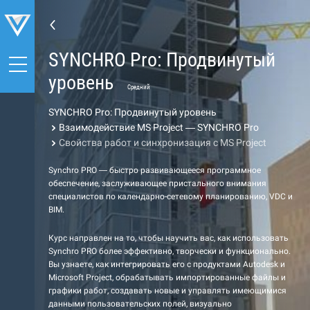
SYNCHRO Pro: Продвинутый
уровень
Средний
SYNCHRO Pro: Продвинутый уровень
Взаимодействие MS Project — SYNCHRO Pro
Свойства работ и синхронизация с MS Project
Synchro PRO — быстро развивающееся программное
обеспечение, заслуживающее пристального внимания
специалистов по календарно-сетевому планированию, VDC и
BIM.
Курс направлен на то, чтобы научить вас, как использовать
Synchro PRO более эффективно, творчески и функционально.
Вы узнаете, как интегрировать его с продуктами Autodesk и
Microsoft Project, обрабатывать импортированные файлы и
графики работ, создавать новые и управлять имеющимися
данными пользовательских полей, визуально