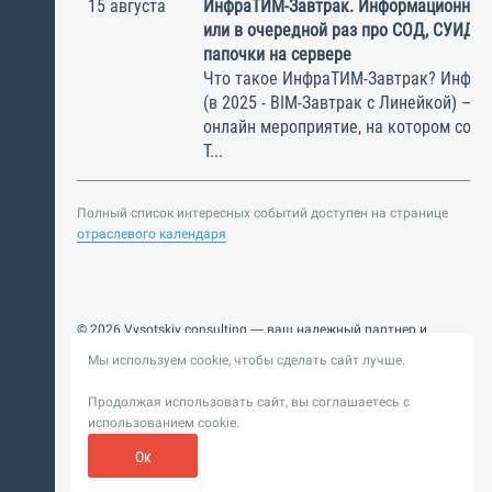
15 августа
ИнфраТИМ-Завтрак. Информационный
или в очередной раз про СОД, СУИД и
папочки на сервере
Что такое ИнфраТИМ-Завтрак? Инфра
(в 2025 - BIM-Завтрак с Линейкой) – э
онлайн мероприятие, на котором соби
Т...
Полный список интересных событий доступен на странице
отраслевого календаря
© 2026 Vysotskiy consulting — ваш надежный партнер и
интегратор
Мы используем cookie, чтобы сделать сайт лучше.
Цифровизация, BIM, ИИ. Внедряем и оптимизируем
технологии, ускоряем рост и системность бизнеса
Продолжая использовать сайт, вы соглашаетесь с
Пользовательское
Политика обработки персональных
использованием cookie.
соглашение
данных
Обновление от 14 ноября 2025. История
Ок
Сибирикс
Разработка сайта —
«
»