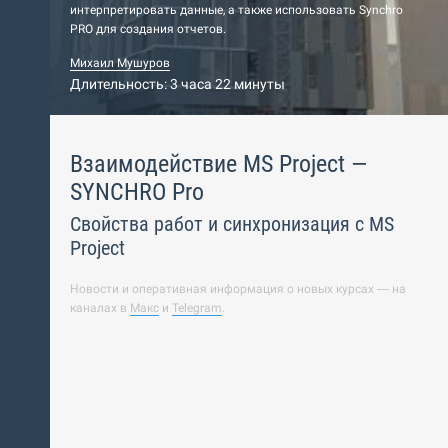
интерпретировать данные, а также использовать Synchro
PRO для создания отчетов.
Михаил Мушуров
Длительность: 3 часа 22 минуты
Взаимодействие MS Project —
SYNCHRO Pro
Свойства работ и синхронизация с MS
Project
Новости и оперативная информация о новых курсах — на
каналах в
Макс
и
Telegram
.