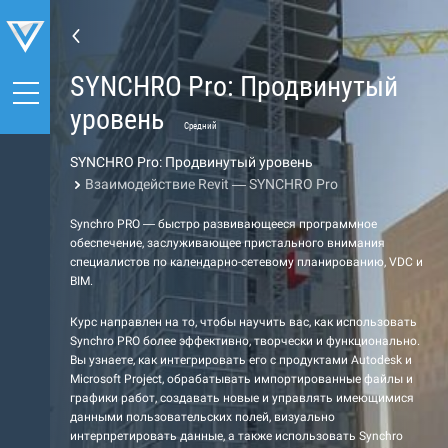
SYNCHRO Pro: Продвинутый
уровень
Средний
SYNCHRO Pro: Продвинутый уровень
Взаимодействие Revit — SYNCHRO Pro
Synchro PRO — быстро развивающееся программное
обеспечение, заслуживающее пристального внимания
специалистов по календарно-сетевому планированию, VDC и
BIM.
Курс направлен на то, чтобы научить вас, как использовать
Synchro PRO более эффективно, творчески и функционально.
Вы узнаете, как интегрировать его с продуктами Autodesk и
Microsoft Project, обрабатывать импортированные файлы и
графики работ, создавать новые и управлять имеющимися
данными пользовательских полей, визуально
интерпретировать данные, а также использовать Synchro