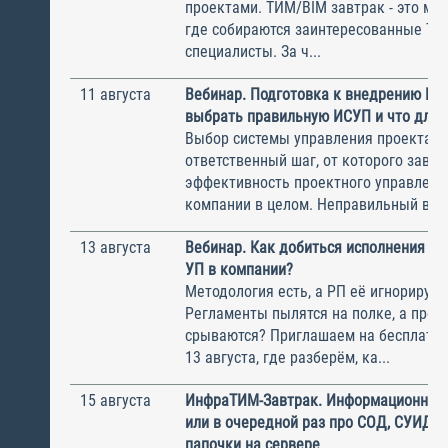
проектами. ТИМ/BIM завтрак - это ме
где собираются заинтересованные Т
специалисты. За ч...
11 августа
Вебинар. Подготовка к внедрению ИС
выбрать правильную ИСУП и что для 
Выбор системы управления проектам
ответственный шаг, от которого завис
эффективность проектного управлени
компании в целом. Неправильный выбо
13 августа
Вебинар. Как добиться исполнения м
УП в компании?
Методология есть, а РП её игнорирую
Регламенты пылятся на полке, а прое
срываются? Приглашаем на бесплатн
13 августа, где разберём, ка...
15 августа
ИнфраТИМ-Завтрак. Информационный
или в очередной раз про СОД, СУИД и
папочки на сервере