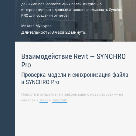
данными пользовательских полей, визуально
интерпретировать данные, а также использовать Synchro
PRO для создания отчетов.
Михаил Мушуров
Длительность: 3 часа 22 минуты
Взаимодействие Revit — SYNCHRO
Pro
Проверка модели и синхронизация файла
в SYNCHRO Pro
Новости и оперативная информация о новых курсах — на
каналах в
Макс
и
Telegram
.