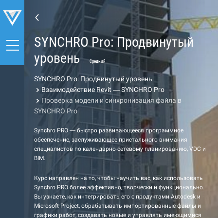
SYNCHRO Pro: Продвинутый
уровень
Средний
SYNCHRO Pro: Продвинутый уровень
Взаимодействие Revit — SYNCHRO Pro
Проверка модели и синхронизация файла в
SYNCHRO Pro
Synchro PRO — быстро развивающееся программное
обеспечение, заслуживающее пристального внимания
специалистов по календарно-сетевому планированию, VDC и
BIM.
Курс направлен на то, чтобы научить вас, как использовать
Synchro PRO более эффективно, творчески и функционально.
Вы узнаете, как интегрировать его с продуктами Autodesk и
Microsoft Project, обрабатывать импортированные файлы и
графики работ, создавать новые и управлять имеющимися